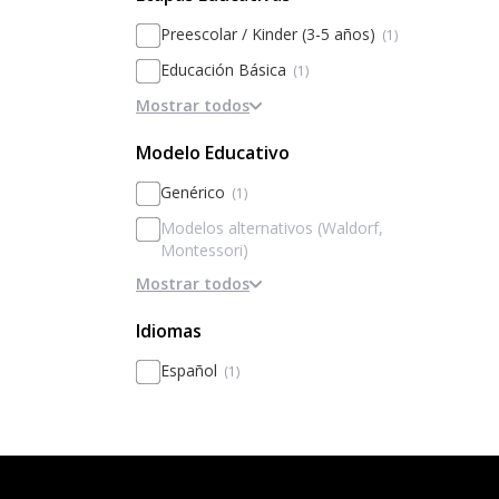
Preescolar / Kinder (3-5 años)
(1)
Educación Básica
(1)
Mostrar todos
Educación Media
(1)
Modelo Educativo
Genérico
(1)
Modelos alternativos (Waldorf,
Montessori)
Mostrar todos
Basado en la disciplina / internados
Basado en Inteligencias Múltiples
Idiomas
Metodologías activas / innovación
Español
(1)
Personalización
Basado en el rendimiento y la
excelencia