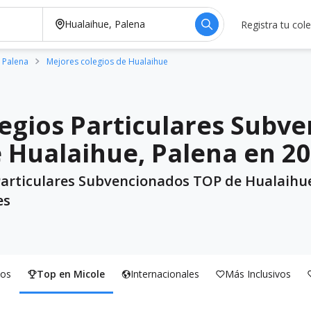
Registra tu col
 Palena
Mejores colegios de Hualaihue
egios Particulares Subv
e Hualaihue, Palena en 2
Particulares Subvencionados TOP de Hualaihue
es
os
Top en Micole
Internacionales
Más Inclusivos