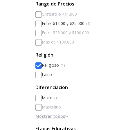
Rango de Precios
Gratuito o <$1.000
Entre $1.000 y $25.000
(1)
Entre $25.000 y $100.000
Más de $100.000
Religión
Religioso
(1)
Laico
Diferenciación
Mixto
(1)
Masculino
Mostrar todos
Femenino
Diferenciado por sexos
Etapas Educativas