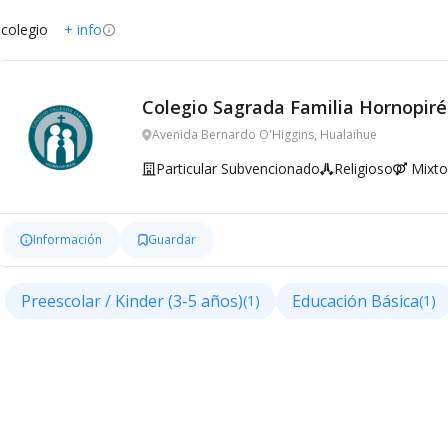
 colegio
+ info
Colegio Sagrada Familia Hornopir
Avenida Bernardo O'Higgins, Hualaihue
Particular Subvencionado
Religioso
Mixto
Información
Guardar
Preescolar / Kinder (3-5 años)
Educación Básica
(1)
(1)