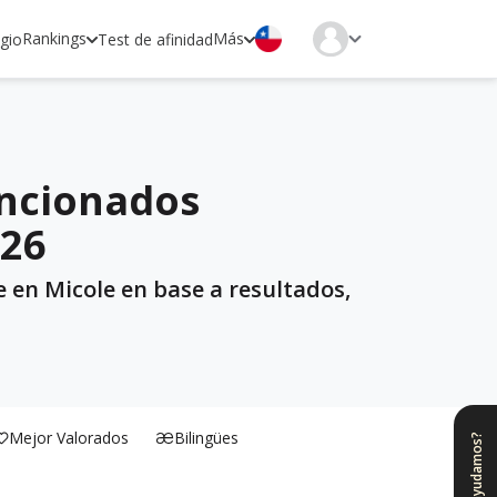
Rankings
Más
egio
Test de afinidad
encionados
026
 en Micole en base a resultados,
Mejor Valorados
Bilingües
¿Te ayudamos?