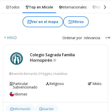
Todos
Top en Micole
Internacionales
Más Incl
Ver en el mapa
Filtros
+ info
Ordenar por
Colegio Sagrada Familia
Hornopirén
Avenida Bernardo O'Higgins, Hualaihue
Particular
Religioso
Mixto
Subvencionado
Idiomas
Información
Guardar