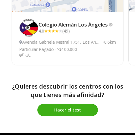
Colegio Alemán Los
Ángeles
4.0
(49)
Avenida Gabriela Mistral 1751, Los Ange
0.6km
les
Particular Pagado
>$100.000
¿Quieres descubrir los centros con los
que tienes más afinidad?
Hacer el test