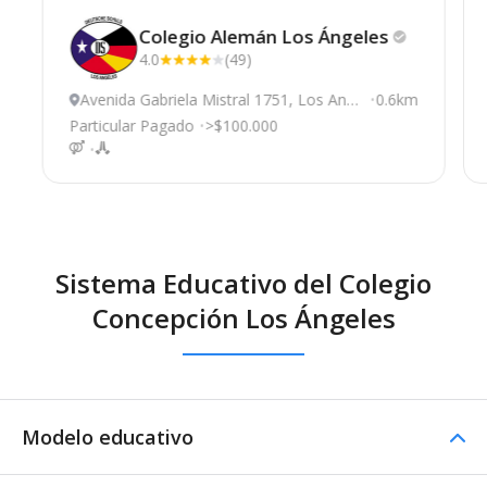
Colegio Alemán Los
Ángeles
4.0
(49)
Avenida Gabriela Mistral 1751, Los Ange
0.6km
les
Particular Pagado
>$100.000
Sistema Educativo del Colegio
Concepción Los Ángeles
Modelo educativo