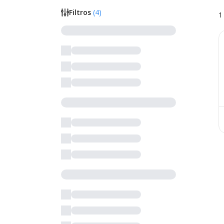
Filtros
(
4
)
1