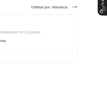
Ordenar por
el Barandiaran 10-12, Donostia
omas