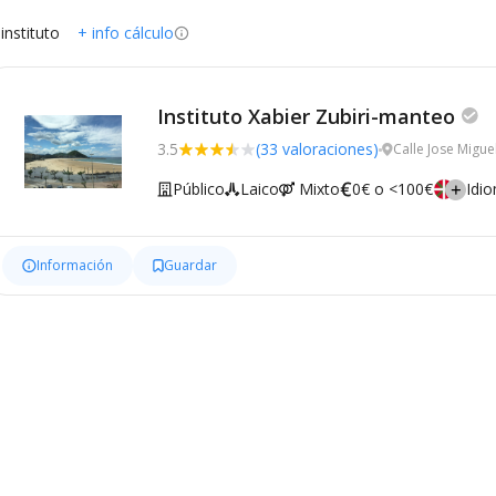
 instituto
+ info cálculo
Instituto Xabier Zubiri-manteo
3.5
(33 valoraciones)
Calle Jose Migu
Público
Laico
Mixto
0€ o <100€
Idi
Información
Guardar