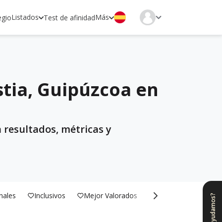
Listados
Más
egio
Test de afinidad
stia, Guipúzcoa en
 resultados, métricas y
nales
Inclusivos
Mejor Valorados
Bilingües
¿Te ayudamos?