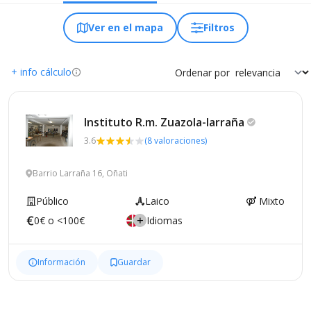
Ver en el mapa
Filtros
+ info cálculo
Ordenar por
Instituto R.m.
Zuazola-larraña
3.6
(8 valoraciones)
Barrio Larraña 16, Oñati
Público
Laico
Mixto
0€ o <100€
Idiomas
Información
Guardar