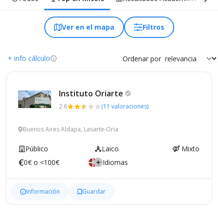
Ver en el mapa
Filtros
+ info cálculo
Ordenar por
Instituto
Oriarte
2.6
(11 valoraciones)
Buenos Aires Aldapa, Lasarte-Oria
Público
Laico
Mixto
0€ o <100€
Idiomas
Información
Guardar