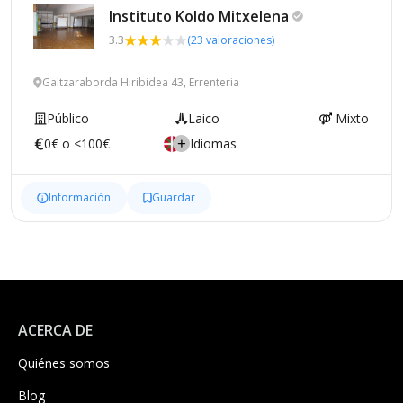
Instituto Koldo
Mitxelena
3.3
(23 valoraciones)
Galtzaraborda Hiribidea 43, Errenteria
Público
Laico
Mixto
0€ o <100€
Idiomas
Información
Guardar
ACERCA DE
Quiénes somos
Blog