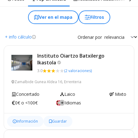
Ver en el mapa
Filtros
+ info cálculo
Ordenar por
Instituto Oiartzo Batxilergo
Ikastola
3.0
(2 valoraciones)
Zamalbide Gunea Aldea 16, Errenteria
Concertado
Laico
Mixto
0€ o <100€
Idiomas
Información
Guardar