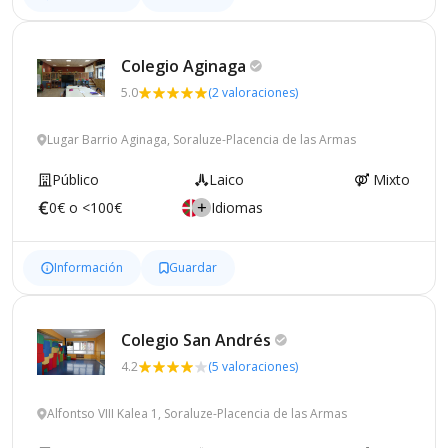
Colegio
Aginaga
5.0
(2 valoraciones)
Lugar Barrio Aginaga, Soraluze-Placencia de las Armas
Público
Laico
Mixto
0€ o <100€
Idiomas
Información
Guardar
Colegio San
Andrés
4.2
(5 valoraciones)
Alfontso VIII Kalea 1, Soraluze-Placencia de las Armas