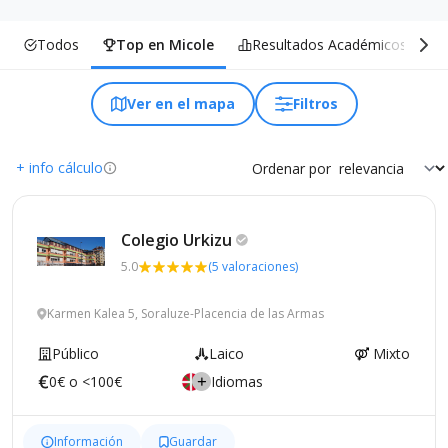
Todos
Top en Micole
Resultados Académicos
Ver en el mapa
Filtros
+ info cálculo
Ordenar por
Colegio
Urkizu
5.0
(5 valoraciones)
Karmen Kalea 5, Soraluze-Placencia de las Armas
Público
Laico
Mixto
0€ o <100€
Idiomas
Información
Guardar