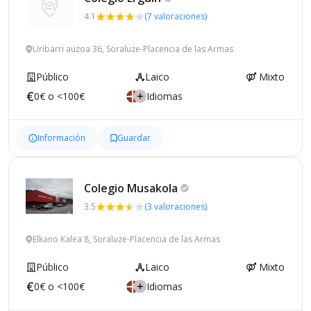
4.1
(7 valoraciones)
Uribarri auzoa 36, Soraluze-Placencia de las Armas
Público
Laico
Mixto
0€ o <100€
Idiomas
Información
Guardar
Colegio
Musakola
3.5
(3 valoraciones)
Elkano Kalea 8, Soraluze-Placencia de las Armas
Público
Laico
Mixto
0€ o <100€
Idiomas