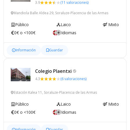
3.9
(11 valoraciones)
Mandiola Balle Aldea 29, Soraluze-Placencia de las Armas
Público
Laico
Mixto
0€ o <100€
Idiomas
Información
Guardar
Colegio
Plaentxi
4.3
(6 valoraciones)
Estación Kalea 11, Soraluze-Placencia de las Armas
Público
Laico
Mixto
0€ o <100€
Idiomas
Información
Guardar