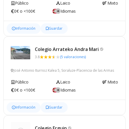
Público
Laico
Mixto
0€ o <100€
Idiomas
Información
Guardar
Colegio Arrateko Andra
Mari
3.8
(5 valoraciones)
José Antonio Iturrioz Kalea 5, Soraluze-Placencia de las Armas
Público
Laico
Mixto
0€ o <100€
Idiomas
Información
Guardar
Colegio
Erguin