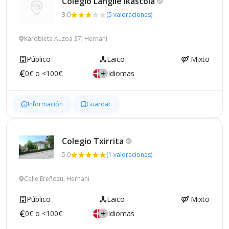
Colegio Langile
Ikastola
3.0
(5 valoraciones)
Karobieta Auzoa 37, Hernani
Público
Laico
Mixto
0€ o <100€
Idiomas
Información
Guardar
Colegio
Txirrita
5.0
(1 valoraciones)
Calle Ereñozu, Hernani
Público
Laico
Mixto
0€ o <100€
Idiomas