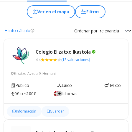
Ver en el mapa
Filtros
+ info cálculo
Ordenar por
Colegio Elizatxo
Ikastola
4.4
(13 valoraciones)
Elizatxo Avzoa 9, Hernani
Público
Laico
Mixto
0€ o <100€
Idiomas
Información
Guardar