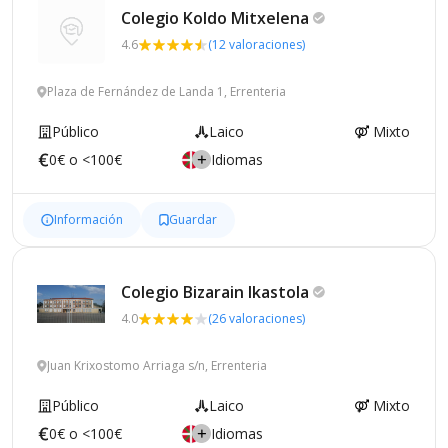
Colegio Koldo
Mitxelena
4.6
(12 valoraciones)
Plaza de Fernández de Landa 1, Errenteria
Público
Laico
Mixto
0€ o <100€
Idiomas
Información
Guardar
Colegio Bizarain
Ikastola
4.0
(26 valoraciones)
Juan Krixostomo Arriaga s/n, Errenteria
Público
Laico
Mixto
0€ o <100€
Idiomas