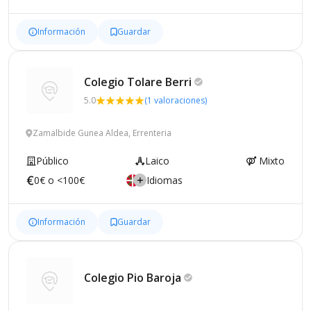
Información
Guardar
Colegio Tolare
Berri
5.0
(1 valoraciones)
Zamalbide Gunea Aldea, Errenteria
Público
Laico
Mixto
0€ o <100€
Idiomas
Información
Guardar
Colegio Pio
Baroja