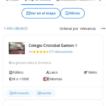
Ver en el mapa
Filtros
+ info cálculo
Ordenar por
Colegio Cristobal
Gamon
4.5
(17 valoraciones)
Sorgintzulo Kalea 6, Errenteria
Público
Laico
Mixto
0€ o <100€
Idiomas
Información
Guardar