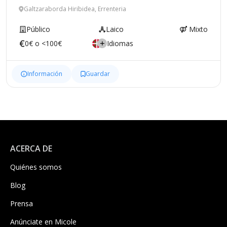
Galtzaraborda Hiribidea, Errenteria
Público
Laico
Mixto
0€ o <100€
Idiomas
Información
Guardar
ACERCA DE
Quiénes somos
Blog
Prensa
Anúnciate en Micole