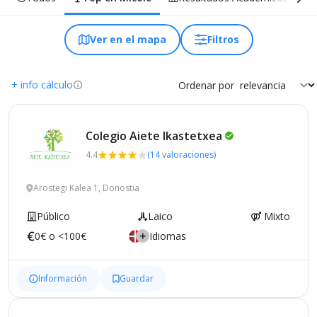
Ver en el mapa
Filtros
+ info cálculo
Ordenar por
Colegio Aiete
Ikastetxea
4.4
(14 valoraciones)
Arostegi Kalea 1, Donostia
Público
Laico
Mixto
0€ o <100€
Idiomas
Información
Guardar