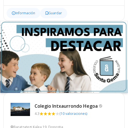
Información
Guardar
Colegio Intxaurrondo
Hegoa
4.3
(10 valoraciones)
Baratzategi Kalea 19, Donostia