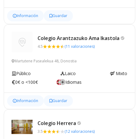
Información
Guardar
Colegio Arantzazuko Ama
Ikastola
4.5
(11 valoraciones)
Martutene Pasealekua 48, Donostia
Público
Laico
Mixto
0€ o <100€
Idiomas
Información
Guardar
Colegio
Herrera
3.5
(12 valoraciones)