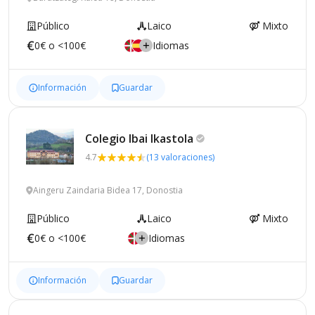
Público
Laico
Mixto
0€ o <100€
Idiomas
Información
Guardar
Colegio Ibai
Ikastola
4.7
(13 valoraciones)
Aingeru Zaindaria Bidea 17, Donostia
Público
Laico
Mixto
0€ o <100€
Idiomas
Información
Guardar