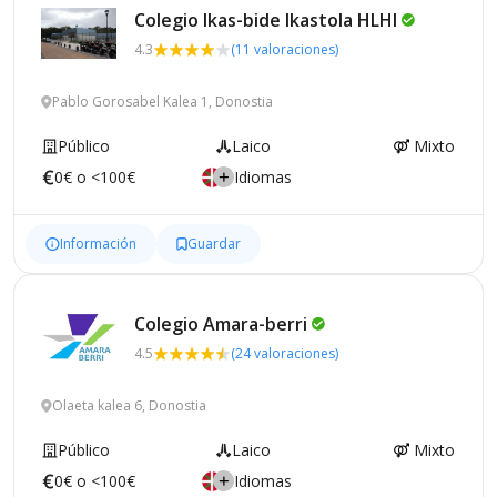
Colegio Ikas-bide Ikastola
HLHI
4.3
(11 valoraciones)
Pablo Gorosabel Kalea 1, Donostia
Público
Laico
Mixto
0€ o <100€
Idiomas
Información
Guardar
Colegio
Amara-berri
4.5
(24 valoraciones)
Olaeta kalea 6, Donostia
Público
Laico
Mixto
0€ o <100€
Idiomas