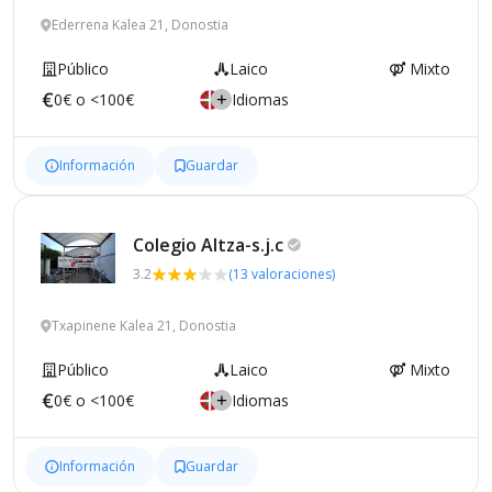
Ederrena Kalea 21, Donostia
Público
Laico
Mixto
0€ o <100€
Idiomas
Información
Guardar
Colegio
Altza-s.j.c
3.2
(13 valoraciones)
Txapinene Kalea 21, Donostia
Público
Laico
Mixto
0€ o <100€
Idiomas
Información
Guardar