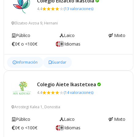
Colegio Elizatxo
Ikastola
4.4
(13 valoraciones)
Elizatxo Avzoa 9, Hernani
Público
Laico
Mixto
0€ o <100€
Idiomas
Información
Guardar
Colegio Aiete
Ikastetxea
4.4
(14 valoraciones)
Arostegi Kalea 1, Donostia
Público
Laico
Mixto
0€ o <100€
Idiomas