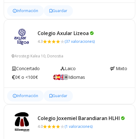
Información
Guardar
Colegio Axular
Lizeoa
4.3
(37 valoraciones)
Arostegi Kalea 10, Donostia
Concertado
Laico
Mixto
0€ o <100€
Idiomas
Información
Guardar
Colegio Joxemiel Barandiaran
HLHI
4.0
(1 valoraciones)