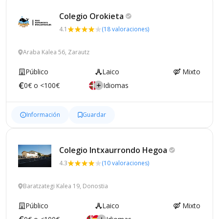
Colegio
Orokieta
4.1
(18 valoraciones)
Araba Kalea 56, Zarautz
Público
Laico
Mixto
0€ o <100€
Idiomas
Información
Guardar
Colegio Intxaurrondo
Hegoa
4.3
(10 valoraciones)
Baratzategi Kalea 19, Donostia
Público
Laico
Mixto