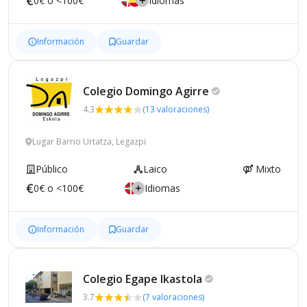
0€ o <100€
Idiomas
Información
Guardar
Colegio Domingo
Agirre
4.3
(13 valoraciones)
Lugar Barrio Urtatza, Legazpi
Público
Laico
Mixto
0€ o <100€
Idiomas
Información
Guardar
Colegio Egape
Ikastola
3.7
(7 valoraciones)