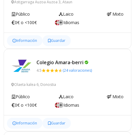
Astigarraga Auzoa Auzoa 3, Ataun
Público
Laico
Mixto
0€ o <100€
Idiomas
Información
Guardar
Colegio
Amara-berri
4.5
(24 valoraciones)
Olaeta kalea 6, Donostia
Público
Laico
Mixto
0€ o <100€
Idiomas
Información
Guardar