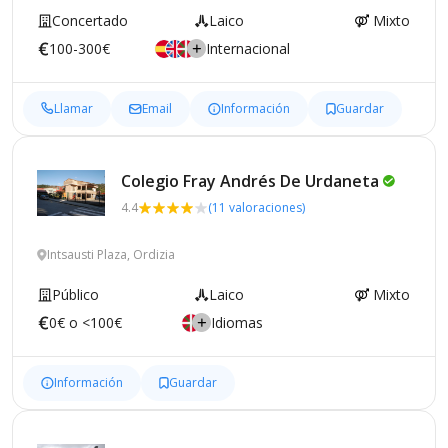
Concertado
Laico
Mixto
100-300€
Internacional
Llamar
Email
Información
Guardar
Colegio Fray Andrés De
Urdaneta
4.4
(11 valoraciones)
Intsausti Plaza, Ordizia
Público
Laico
Mixto
0€ o <100€
Idiomas
Información
Guardar