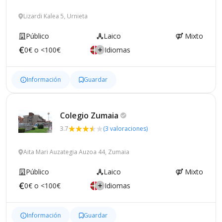
Lizardi Kalea 5, Urnieta
Público
Laico
Mixto
0€ o <100€
Idiomas
Información
Guardar
Colegio
Zumaia
3.7
(3 valoraciones)
Aita Mari Auzategia Auzoa 44, Zumaia
Público
Laico
Mixto
0€ o <100€
Idiomas
Información
Guardar