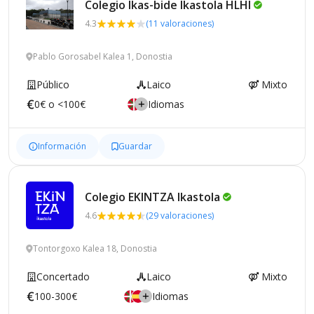
Colegio Ikas-bide Ikastola
HLHI
4.3
(11 valoraciones)
Pablo Gorosabel Kalea 1, Donostia
Público
Laico
Mixto
0€ o <100€
Idiomas
Información
Guardar
Colegio EKINTZA
Ikastola
4.6
(29 valoraciones)
Tontorgoxo Kalea 18, Donostia
Concertado
Laico
Mixto
100-300€
Idiomas