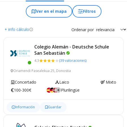
Ver en el mapa
Filtros
+ info cálculo
Ordenar por
Colegio Alemán - Deutsche Schule
San
Sebastián
4.3
(39 valoraciones)
Oriamendi Pasealekua 25, Donostia
Concertado
Laico
Mixto
100-300€
Plurilingüe
Información
Guardar