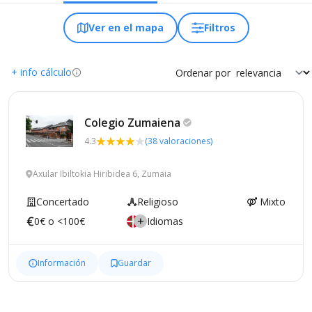
Ver en el mapa
Filtros
+ info cálculo
Ordenar por
Colegio
Zumaiena
4.3
(38 valoraciones)
Axular Ibiltokia Hiribidea 6, Zumaia
Concertado
Religioso
Mixto
0€ o <100€
Idiomas
Información
Guardar