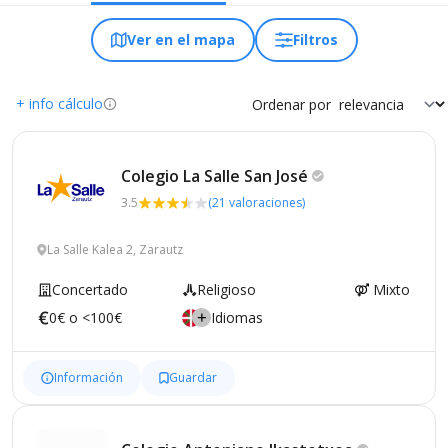
Ver en el mapa
Filtros
+ info cálculo
Ordenar por
Colegio La Salle San
José
3.5
(21 valoraciones)
La Salle Kalea 2, Zarautz
Concertado
Religioso
Mixto
0€ o <100€
Idiomas
Información
Guardar