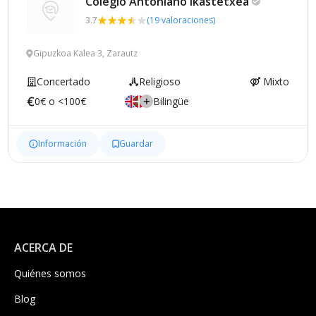
Colegio Antoniano
Ikastetxea
3.7
(19 valoraciones)
Gipuzkoa Kalea 3, Zarautz
Concertado
Religioso
Mixto
0€ o <100€
Bilingüe
Información
Guardar
ACERCA DE
Quiénes somos
Blog