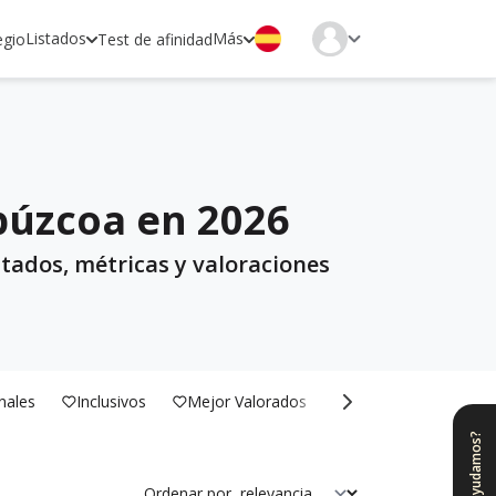
Listados
Más
egio
Test de afinidad
ipúzcoa en 2026
ltados, métricas y valoraciones
nales
Inclusivos
Mejor Valorados
Bilingües
¿Te ayudamos?
Ordenar por