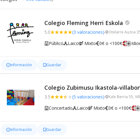
Colegio Fleming Herri Eskola
5.0
(3 valoraciones)
Otelarre Auzoa 35
Público
Laico
Mixto
0€ o <100€
Idi
Información
Guardar
Colegio Zubimusu Ikastola-villabo
3.5
(5 valoraciones)
Kale Berria 55, Vi
Concertado
Laico
Mixto
0€ o <100€
Información
Guardar