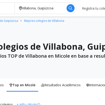
Registra tu col
 de Guipúzcoa
Mejores colegios de Villabona
legios de Villabona, Gu
ios TOP de Villabona en Micole en base a resu
os
Top en Micole
Resultados Académicos
Internacio
 colegios
+ info cálculo