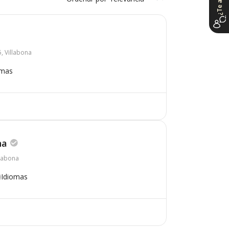
, Villabona
omas
na
llabona
Idiomas