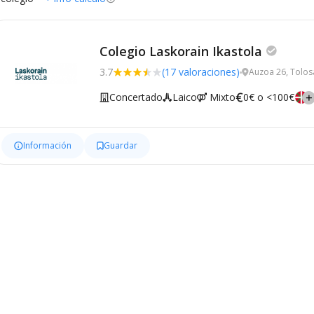
Colegio Laskorain Ikastola
3.7
(17 valoraciones)
Auzoa 26, Tolos
Concertado
Laico
Mixto
0€ o <100€
Información
Guardar