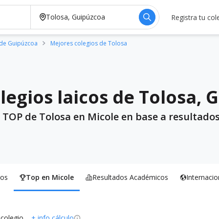
Registra tu col
 de Guipúzcoa
Mejores colegios de Tolosa
legios laicos de Tolosa, 
 TOP de Tolosa en Micole en base a resultados
os
Top en Micole
Resultados Académicos
Internacio
 colegio
+ info cálculo