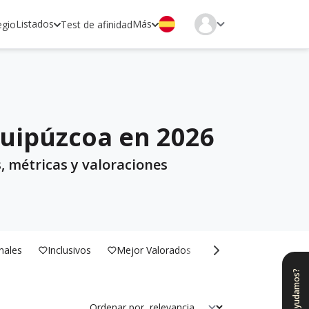
Listados
Más
egio
Test de afinidad
Guipúzcoa en 2026
, métricas y valoraciones
nales
Inclusivos
Mejor Valorados
Bilingües
¿Te ayudamos?
Ordenar por