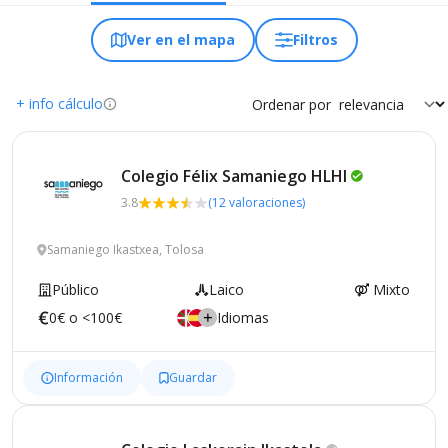
Ver en el mapa
Filtros
+ info cálculo
Ordenar por
Colegio Félix Samaniego
HLHI
3.8
(12 valoraciones)
Samaniego Ikastxea, Tolosa
Público
Laico
Mixto
0€ o <100€
Idiomas
Información
Guardar