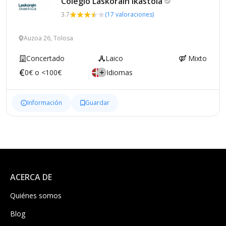
Colegio Laskorain
Ikastola
3.7
(17 valoraciones)
Auzoa 26, Tolosa
Concertado
Laico
Mixto
0€ o <100€
Idiomas
Información
Guardar
ACERCA DE
Quiénes somos
Blog