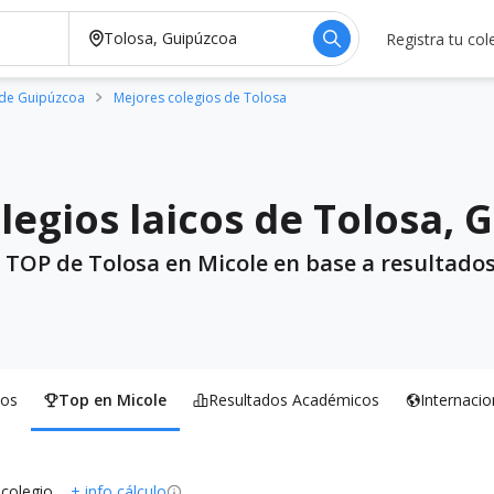
Registra tu col
 de Guipúzcoa
Mejores colegios de Tolosa
legios laicos de Tolosa, 
 TOP de Tolosa en Micole en base a resultados
os
Top en Micole
Resultados Académicos
Internacio
 colegio
+ info cálculo