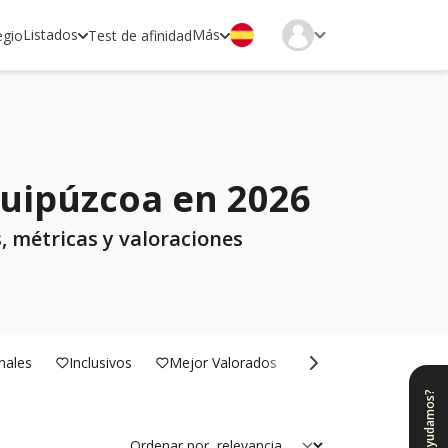
Listados
Más
egio
Test de afinidad
Guipúzcoa en 2026
, métricas y valoraciones
nales
Inclusivos
Mejor Valorados
Bilingües
¿Te ayudamos?
Ordenar por