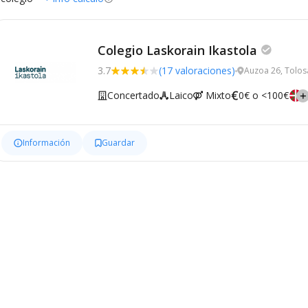
Colegio Laskorain Ikastola
3.7
(17 valoraciones)
Auzoa 26, Tolos
Concertado
Laico
Mixto
0€ o <100€
Información
Guardar