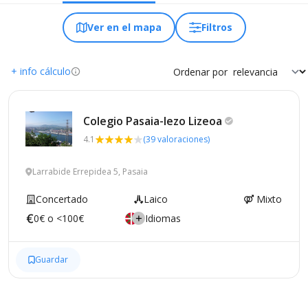
Ver en el mapa
Filtros
+ info cálculo
Ordenar por
Colegio Pasaia-lezo
Lizeoa
4.1
(39 valoraciones)
Larrabide Errepidea 5, Pasaia
Concertado
Laico
Mixto
0€ o <100€
Idiomas
Guardar