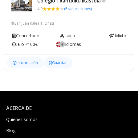
Colegio Txantxiku
Ikastola
4.0
(5 valoraciones)
San Juan Kalea 1, Oñati
Concertado
Laico
Mixto
0€ o <100€
Idiomas
Información
Guardar
ACERCA DE
Quiénes somos
Blog