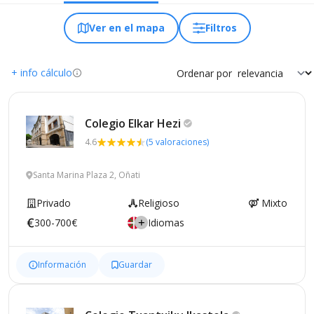
Ver en el mapa
Filtros
+ info cálculo
Ordenar por
Colegio Elkar
Hezi
4.6
(5 valoraciones)
Santa Marina Plaza 2, Oñati
Privado
Religioso
Mixto
300-700€
Idiomas
Información
Guardar