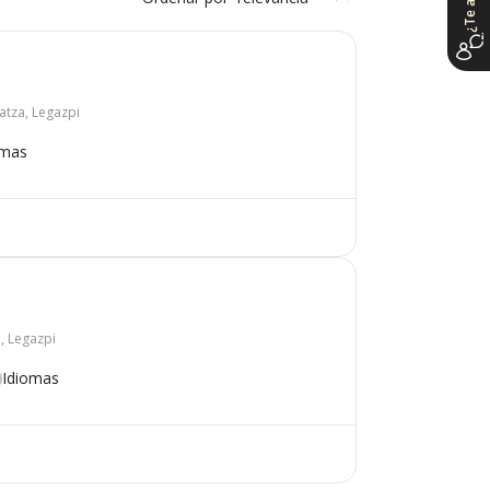
atza, Legazpi
omas
5, Legazpi
Idiomas