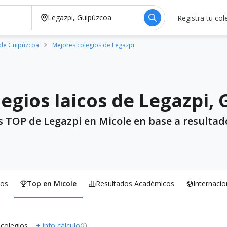
Registra tu col
 de Guipúzcoa
Mejores colegios de Legazpi
egios laicos de Legazpi,
s TOP de Legazpi en Micole en base a resultad
os
Top en Micole
Resultados Académicos
Internacio
 colegios
+ info cálculo