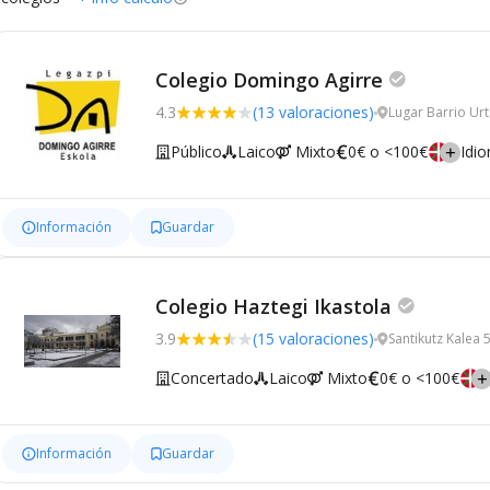
Colegio Domingo Agirre
4.3
(13 valoraciones)
Lugar Barrio Urt
Público
Laico
Mixto
0€ o <100€
Idi
Información
Guardar
Colegio Haztegi Ikastola
3.9
(15 valoraciones)
Santikutz Kalea 
Concertado
Laico
Mixto
0€ o <100€
Información
Guardar