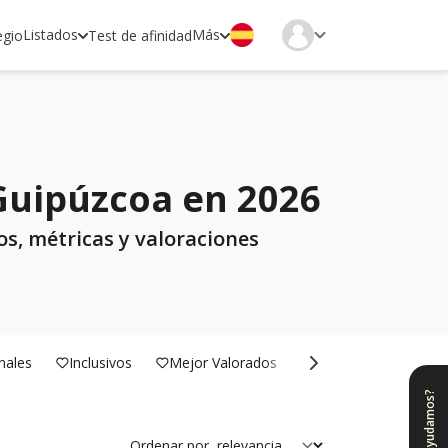
Listados
Más
egio
Test de afinidad
 Guipúzcoa en 2026
os, métricas y valoraciones
nales
Inclusivos
Mejor Valorados
Bilingües
¿Te ayudamos?
Ordenar por