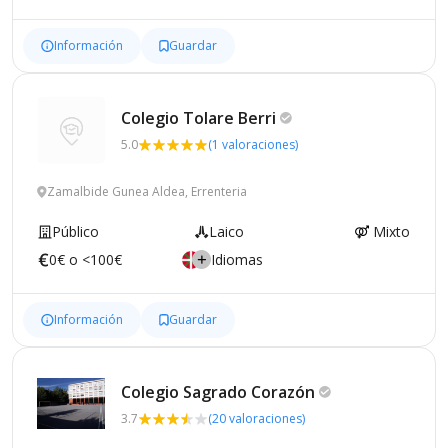
Información
Guardar
Colegio Tolare
Berri
5.0
(1 valoraciones)
Zamalbide Gunea Aldea, Errenteria
Público
Laico
Mixto
0€ o <100€
Idiomas
Información
Guardar
Colegio Sagrado
Corazón
3.7
(20 valoraciones)