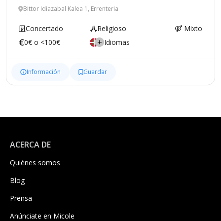
Bittor Idiazabal Kalea 1, Errenteria
Concertado
Religioso
Mixto
0€ o <100€
Idiomas
Información
Guardar
ACERCA DE
Quiénes somos
Blog
Prensa
Anúnciate en Micole