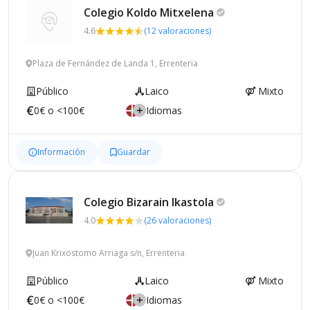
Colegio Koldo
Mitxelena
4.6
(12 valoraciones)
Plaza de Fernández de Landa 1, Errenteria
Público
Laico
Mixto
0€ o <100€
Idiomas
Información
Guardar
Colegio Bizarain
Ikastola
4.0
(26 valoraciones)
Juan Krixostomo Arriaga s/n, Errenteria
Público
Laico
Mixto
0€ o <100€
Idiomas