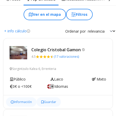
Ver en el mapa
Filtros
+ info cálculo
Ordenar por
Colegio Cristobal
Gamon
4.5
(17 valoraciones)
Sorgintzulo Kalea 6, Errenteria
Público
Laico
Mixto
0€ o <100€
Idiomas
Información
Guardar