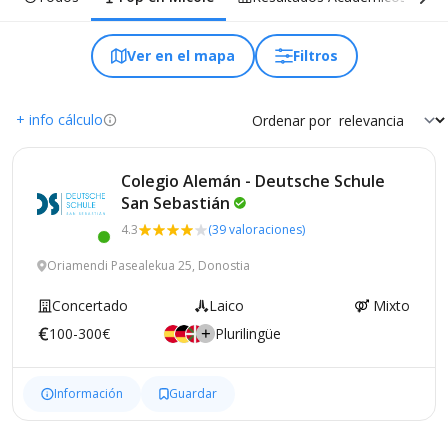
Ver en el mapa
Filtros
+ info cálculo
Ordenar por
Colegio Alemán - Deutsche Schule
San
Sebastián
4.3
(39 valoraciones)
Oriamendi Pasealekua 25, Donostia
Concertado
Laico
Mixto
100-300€
Plurilingüe
Información
Guardar