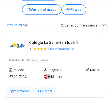
Ver en el mapa
Filtros
+ info cálculo
Ordenar por
Colegio La Salle-San
José
4.2
(26 valoraciones)
Andre Mari Kalea 2, Beasain
Privado
Religioso
Mixto
300-700€
Idiomas
Información
Guardar