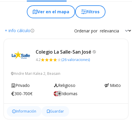
Ver en el mapa
Filtros
+ info cálculo
Ordenar por
Colegio La Salle-San
José
4.2
(26 valoraciones)
Andre Mari Kalea 2, Beasain
Privado
Religioso
Mixto
300-700€
Idiomas
Información
Guardar