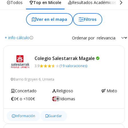
Todos
Top en Micole
Resultados Académicos
Ver en el mapa
Filtros
+ info cálculo
Ordenar por
Colegio Salestarrak
Magale
3.9
(19 valoraciones)
Barrio Ergoyen 6, Urnieta
Concertado
Religioso
Mixto
0€ o <100€
Idiomas
Información
Guardar