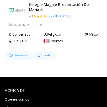
Colegio Magale Presentación De
María
4.3
(7 valoraciones)
San Juan Kalea 1, Urnieta
Concertado
Religioso
Mixto
0€ o <100€
Idiomas
Información
Guardar
ACERCA DE
Quiénes somos