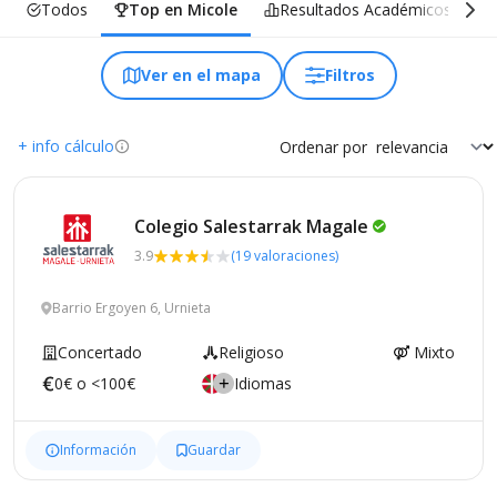
Todos
Top en Micole
Resultados Académicos
Ver en el mapa
Filtros
+ info cálculo
Ordenar por
Colegio Salestarrak
Magale
3.9
(19 valoraciones)
Barrio Ergoyen 6, Urnieta
Concertado
Religioso
Mixto
0€ o <100€
Idiomas
Información
Guardar