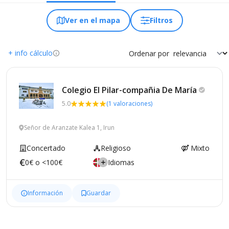
Ver en el mapa
Filtros
+ info cálculo
Ordenar por
Colegio El Pilar-compañia De
María
5.0
(1 valoraciones)
Señor de Aranzate Kalea 1, Irun
Concertado
Religioso
Mixto
0€ o <100€
Idiomas
Información
Guardar