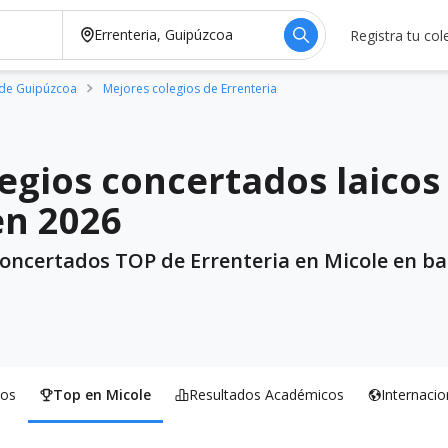
Registra tu col
 de Guipúzcoa
Mejores colegios de Errenteria
egios concertados laicos 
en 2026
concertados TOP de Errenteria en Micole en ba
os
Top en Micole
Resultados Académicos
Internacio