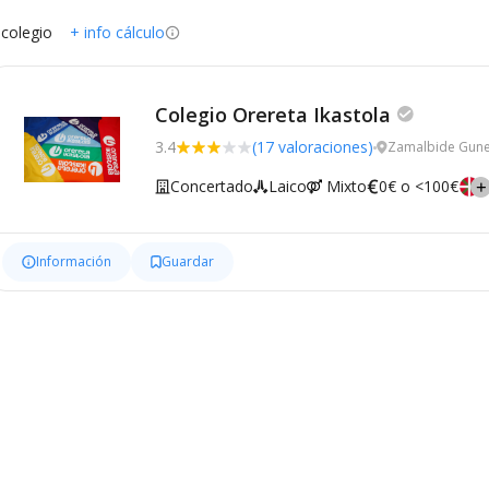
 colegio
+ info cálculo
Colegio Orereta Ikastola
3.4
(17 valoraciones)
Zamalbide Gunea
Concertado
Laico
Mixto
0€ o <100€
Información
Guardar