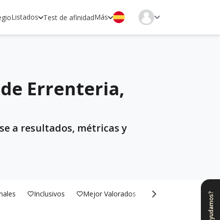
Listados
Más
egio
Test de afinidad
de Errenteria,
se a resultados, métricas y
nales
Inclusivos
Mejor Valorados
Bilingües
¿Te ayudamos?