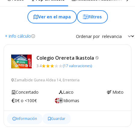
Ver en el mapa
Filtros
+ info cálculo
Ordenar por
Colegio Orereta
Ikastola
3.4
(17 valoraciones)
Zamalbide Gunea Aldea 14, Errenteria
Concertado
Laico
Mixto
0€ o <100€
Idiomas
Información
Guardar