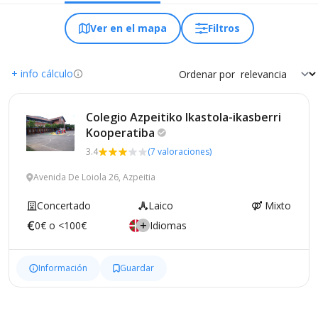
Ver en el mapa
Filtros
+ info cálculo
Ordenar por
Colegio Azpeitiko Ikastola-ikasberri
Kooperatiba
3.4
(7 valoraciones)
Avenida De Loiola 26, Azpeitia
Concertado
Laico
Mixto
0€ o <100€
Idiomas
Información
Guardar