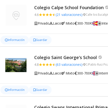
Colegio Calpe School Foundation
4.6
(21 valoraciones)
Calle los Eucali
Privado
Laico
Mixto
300-700€
Inte
Información
Guardar
Colegio Saint George's School
4.8
(63 valoraciones)
C/Pablo Ruiz Pic
Privado
Laico
Mixto
300-700€
Inter
Información
Guardar
Colegio Swans International Prima