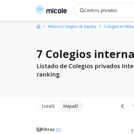
Micole, buscador de colegios
Mejores Colegios de España
Colegios en Mála
7 Colegios intern
Listado de Colegios privados Int
ranking.
Lista
Mapa
Todos
Filtros
(
2
)
7