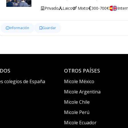
Privado
Laico
Mixto
300-700€
Inter
Información
Guardar
ADOS
OTROS PAÍSES
s colegios de España
Micole México
Micole Argentina
Micole Chile
Micole Perú
Micole Ecuador