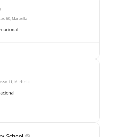
ptos 60, Marbella
rnacional
asso 11, Marbella
nacional
ry School