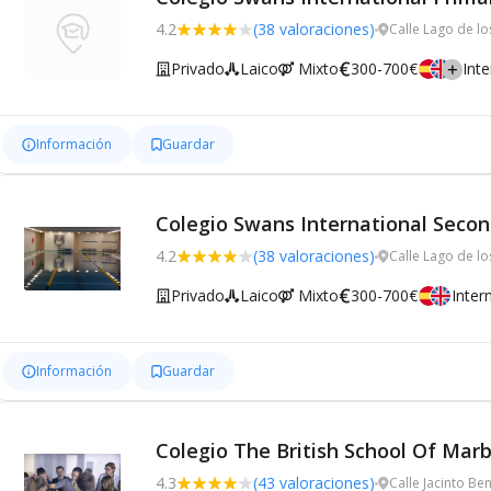
4.2
(38 valoraciones)
Calle Lago de lo
Privado
Laico
Mixto
300-700€
Inte
Información
Guardar
Colegio Swans International Secon
4.2
(38 valoraciones)
Calle Lago de lo
Privado
Laico
Mixto
300-700€
Inter
Información
Guardar
Colegio The British School Of Marb
4.3
(43 valoraciones)
Calle Jacinto Be