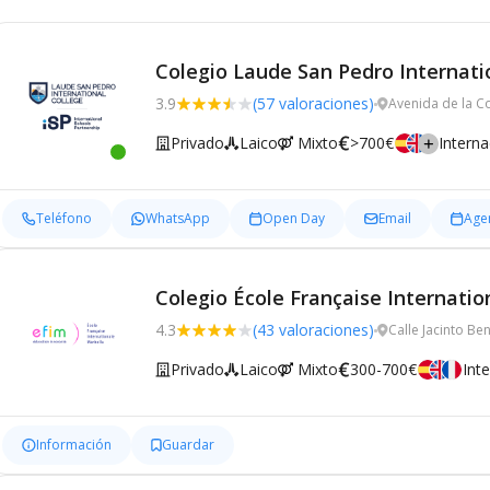
Colegio Laude San Pedro Internati
3.9
(57 valoraciones)
Avenida de la C
Privado
Laico
Mixto
>700€
Interna
Teléfono
WhatsApp
Open Day
Email
Agen
Colegio École Française Internati
4.3
(43 valoraciones)
Calle Jacinto Be
Privado
Laico
Mixto
300-700€
Int
Información
Guardar