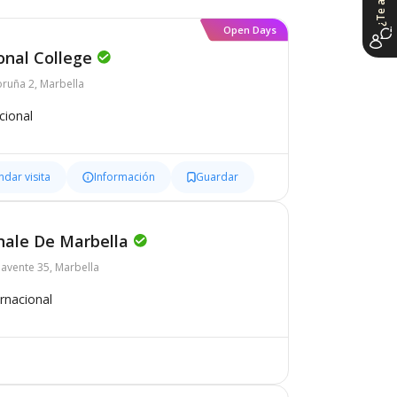
Open Days
onal College
oruña 2, Marbella
cional
dar visita
Información
Guardar
onale De Marbella
navente 35, Marbella
ernacional