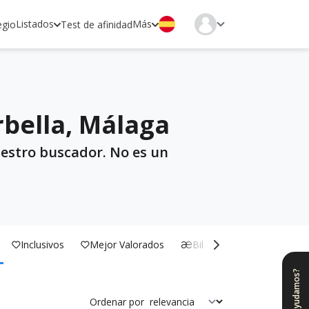
Listados
Más
egio
Test de afinidad
rbella, Málaga
uestro buscador. No es un
Inclusivos
Mejor Valorados
Bilingües
¿Te ayudamos?
Ordenar por