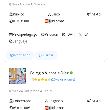
Plaza Aragón 1, Muniesa
Público
Laico
Mixto
0€ o <100€
Idiomas
Psicopedagogo
Psíquica
TDAH
TEA
Lenguaje
Información
Guardar
Colegio Victoria
Díez
4.8
(20 valoraciones)
Avenida Ruiz Jarabo 4, Teruel
Concertado
Religioso
Mixto
0€ o <100€
Idiomas