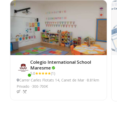
Colegio International School
Maresme
5.0
(1)
Este centro ha estado online recientemente
Carrer Carles Flotats 14, Canet de Mar
8.81km
Privado
300-700€