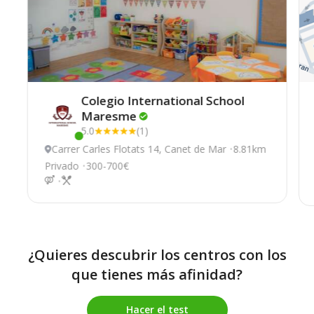
Colegio International School
Maresme
5.0
(1)
Este centro ha estado online recientemente
Carrer Carles Flotats 14, Canet de Mar
8.81km
Privado
300-700€
¿Quieres descubrir los centros con los
que tienes más afinidad?
Hacer el test