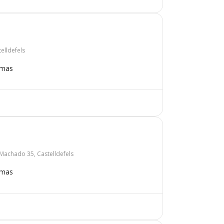
telldefels
omas
Machado 35, Castelldefels
omas