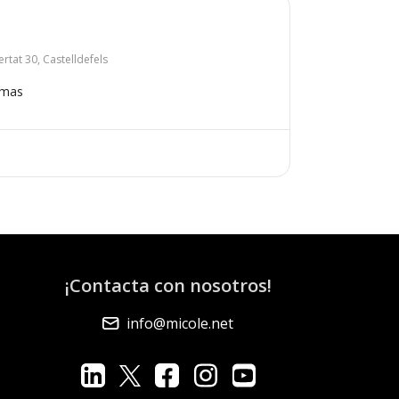
ertat 30, Castelldefels
omas
¡Contacta con nosotros!
info@micole.net