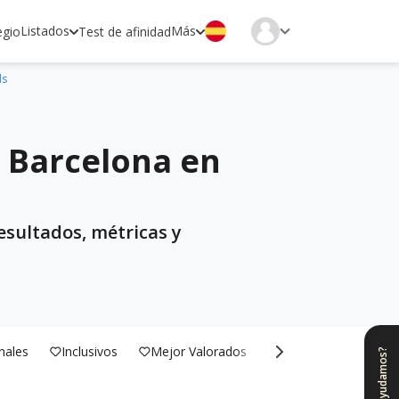
Listados
Más
egio
Test de afinidad
ls
, Barcelona en
esultados, métricas y
nales
Inclusivos
Mejor Valorados
Bilingües
¿Te ayudamos?