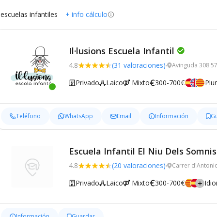
 escuelas infantiles
+ info cálculo
Il·lusions Escuela Infantil
4.8
(31 valoraciones)
Avinguda 308 57,
Privado
Laico
Mixto
300-700€
Plur
Teléfono
WhatsApp
Email
Información
G
Escuela Infantil El Niu Dels Somnis
4.8
(20 valoraciones)
Carrer d'Antoni
Privado
Laico
Mixto
300-700€
Idi
Información
Guardar