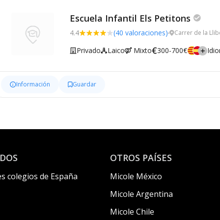
Escuela Infantil Els Petitons
4.4
(40 valoraciones)
Carrer de la Llib
Privado
Laico
Mixto
300-700€
Idi
Información
Guardar
ADOS
OTROS PAÍSES
s colegios de España
Micole México
Micole Argentina
Micole Chile