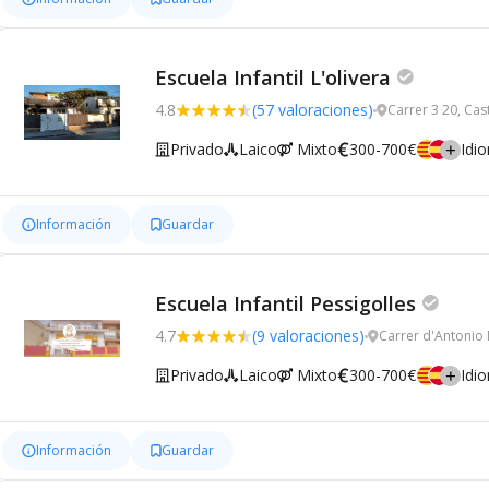
Escuela Infantil L'olivera
4.8
(57 valoraciones)
Carrer 3 20, Cas
Privado
Laico
Mixto
300-700€
Idi
Información
Guardar
Escuela Infantil Pessigolles
4.7
(9 valoraciones)
Carrer d'Antonio 
Privado
Laico
Mixto
300-700€
Idi
Información
Guardar