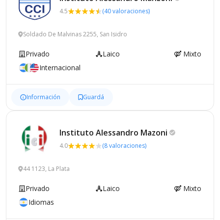
4.5
(40 valoraciones)
Soldado De Malvinas 2255, San Isidro
Privado
Laico
Mixto
Internacional
Información
Guardá
Instituto Alessandro
Mazoni
4.0
(8 valoraciones)
44 1123, La Plata
Privado
Laico
Mixto
Idiomas