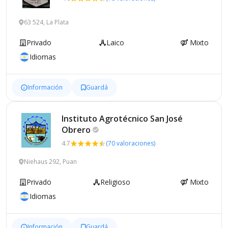
63 524, La Plata
Privado
Laico
Mixto
Idiomas
Información
Guardá
Instituto Agrotécnico San José
Obrero
4.7
(70 valoraciones)
Niehaus 292, Puan
Privado
Religioso
Mixto
Idiomas
Información
Guardá