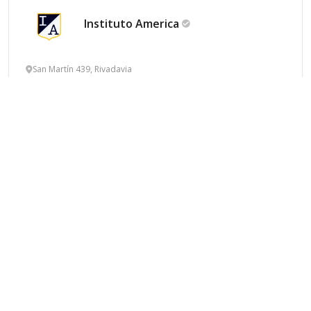
Instituto
America
San Martín 439, Rivadavia
Privado
Laico
Mixto
Idiomas
Información
Guardá
Instituto Antonio
Berni
Los Andes 37, Tigre
Privado
Laico
Mixto
Idiomas