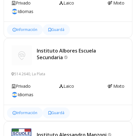
Privado
Laico
Mixto
Idiomas
Información
Guardá
Instituto Albores Escuela
Secundaria
514 2640, La Plata
Privado
Laico
Mixto
Idiomas
Información
Guardá
Instituto Alessandro
Manzoni