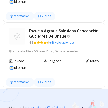
Idiomas
Información
Guardá
Escuela Agraria Salesiana Concepción
Gutierrez De
Unzué
4.8
(46 valoraciones)
La Trinidad Ruta 50 Zona Rural, General Arenales
Privado
Religioso
Mixto
Idiomas
Información
Guardá