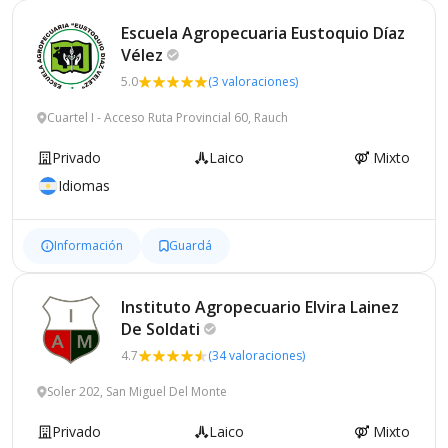
Escuela Agropecuaria Eustoquio Díaz
Vélez
5.0
(3 valoraciones)
Cuartel I - Acceso Ruta Provincial 60, Rauch
Privado
Laico
Mixto
Idiomas
Información
Guardá
Instituto Agropecuario Elvira Lainez
De
Soldati
4.7
(34 valoraciones)
Soler 202, San Miguel Del Monte
Privado
Laico
Mixto