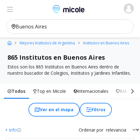
Micole, buscador de colegios
Ver en el mapa
Filtros
Mejores Institutos de Argentina
Institutos en Buenos Aires
865 Institutos en Buenos Aires
Estos son los 865 Institutos en Buenos Aires dentro de
nuestro buscador de Colegios, Institutos y Jardines Infantiles.
Todos
Top en Micole
Internacionales
Más Inclu
Ver en el mapa
Filtros
+ info
Ordenar por