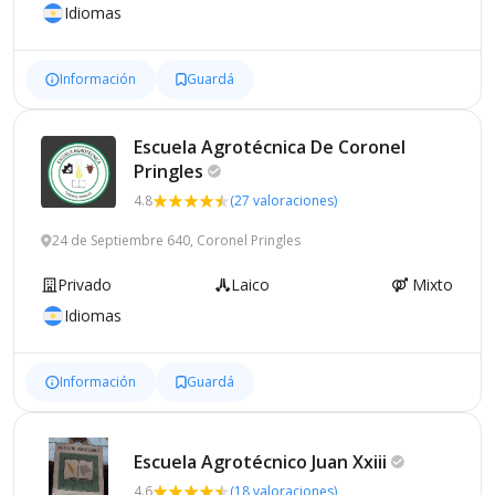
Idiomas
Información
Guardá
Escuela Agrotécnica De Coronel
Pringles
4.8
(27 valoraciones)
24 de Septiembre 640, Coronel Pringles
Privado
Laico
Mixto
Idiomas
Información
Guardá
Escuela Agrotécnico Juan
Xxiii
4.6
(18 valoraciones)