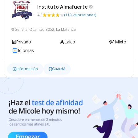
Instituto
Almafuerte
4.3
(113 valoraciones)
General Ocampo 3052, La Matanza
Privado
Laico
Mixto
Idiomas
Información
Guardá