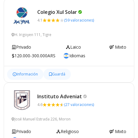
Colegio Xul
Solar
4.1
(59 valoraciones)
H. Irigoyen 111, Tigre
Privado
Laico
Mixto
120.000-300.000ARS
Idiomas
Información
Guardá
Instituto
Adveniat
4.6
(27 valoraciones)
José Manuel Estrada 226, Moron
Privado
Religioso
Mixto