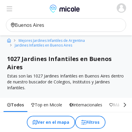
Micole, buscador de colegios
Ver en el mapa
Filtros
Mejores Jardines Infantiles de Argentina
Jardines Infantiles en Buenos Aires
1027 Jardines Infantiles en Buenos
Aires
Estas son las 1027 Jardines Infantiles en Buenos Aires dentro
de nuestro buscador de Colegios, Institutos y Jardines
Infantiles.
Todos
Top en Micole
Internacionales
Más Inclu
Ver en el mapa
Filtros