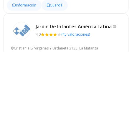
Información
Guardá
Jardín De Infantes América
Latina
4.0
(45 valoraciones)
Cristiania E/ Virgenes Y Urdaneta 3133, La Matanza
Privado
Laico
Mixto
Idiomas
Información
Guardá
Jardín De Infantes
Amiguitos
4.5
(20 valoraciones)
Carlos Diehl 870, Almirante Brown