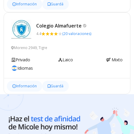
Información
Guardá
Colegio
Almafuerte
4.4
(20 valoraciones)
Moreno 2949, Tigre
Privado
Laico
Mixto
Idiomas
Información
Guardá