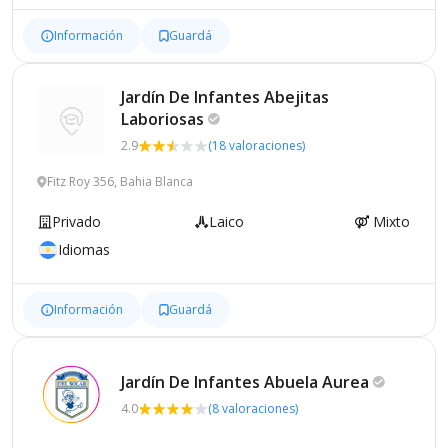
Información
Guardá
Jardín De Infantes Abejitas
Laboriosas
2.9
(18 valoraciones)
Fitz Roy 356, Bahia Blanca
Privado
Laico
Mixto
Idiomas
Información
Guardá
Jardín De Infantes Abuela
Aurea
4.0
(8 valoraciones)