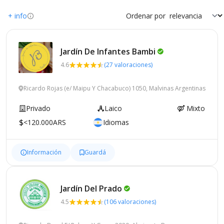
+ info
Ordenar por
Jardín De Infantes
Bambi
4.6
(27 valoraciones)
Ricardo Rojas (e/ Maipu Y Chacabuco) 1050, Malvinas Argentinas
Privado
Laico
Mixto
<120.000ARS
Idiomas
Información
Guardá
Jardín Del
Prado
4.5
(106 valoraciones)