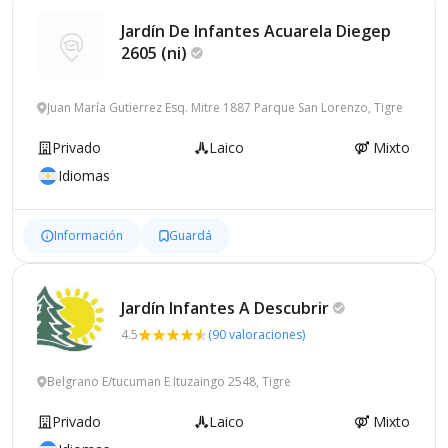
Jardín De Infantes Acuarela Diegep
2605
(ni)
Juan María Gutierrez Esq. Mitre 1887 Parque San Lorenzo, Tigre
Privado
Laico
Mixto
Idiomas
Información
Guardá
Jardín Infantes A
Descubrir
4.5
(90 valoraciones)
Belgrano E/tucuman E Ituzaingo 2548, Tigre
Privado
Laico
Mixto