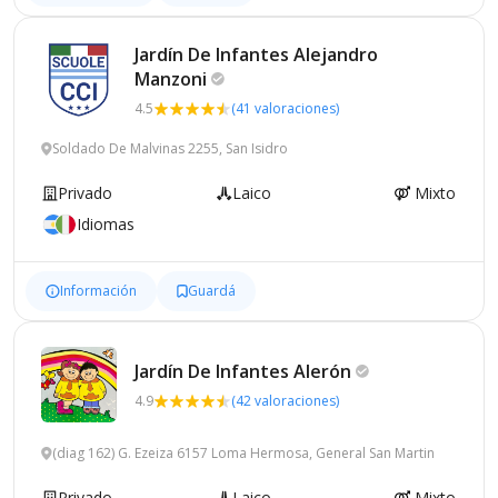
Jardín De Infantes Alejandro
Manzoni
4.5
(41 valoraciones)
Soldado De Malvinas 2255, San Isidro
Privado
Laico
Mixto
Idiomas
Información
Guardá
Jardín De Infantes
Alerón
4.9
(42 valoraciones)
(diag 162) G. Ezeiza 6157 Loma Hermosa, General San Martin
Privado
Laico
Mixto