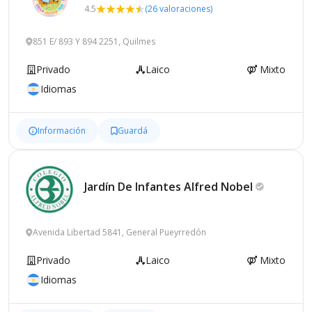
4.5
(26 valoraciones)
851 E/ 893 Y 894 2251, Quilmes
Privado
Laico
Mixto
Idiomas
Información
Guardá
Jardín De Infantes Alfred
Nobel
Avenida Libertad 5841, General Pueyrredón
Privado
Laico
Mixto
Idiomas