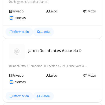
O´higgins 439, Bahia Blanca
Privado
Laico
Mixto
Idiomas
Información
Guardá
Jardín De Infantes
Acuarela
Finochietto Y Remedios De Escalada 2098 Cruce Varela,
Florencio Varela
Privado
Laico
Mixto
Idiomas
Información
Guardá