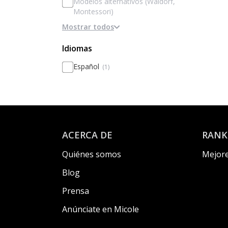
Modelos alternativos (Waldorf,
Montessori)
Mostrar todos
Basado en la disciplina / internados
Basado en Inteligencias Múltiples
Idiomas
Metodologías activas / innovación
Español
(1)
Personalización
Basado en el rendimiento y la
excelencia
ACERCA DE
RANK
Quiénes somos
Mejore
Blog
Prensa
Anúnciate en Micole