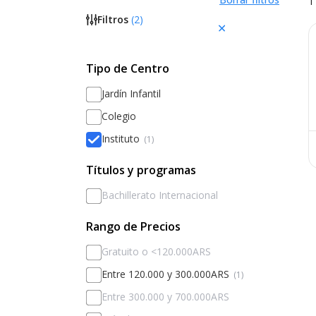
1
Filtros
(
2
)
Tipo de Centro
Jardín Infantil
Colegio
Instituto
(1)
Títulos y programas
Bachillerato Internacional
Rango de Precios
Gratuito o <120.000ARS
Entre 120.000 y 300.000ARS
(1)
Entre 300.000 y 700.000ARS