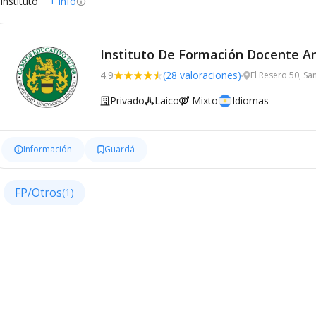
 instituto
+ info
Instituto De Formación Docente An
4.9
(28 valoraciones)
El Resero 50, Sa
Privado
Laico
Mixto
Idiomas
Información
Guardá
FP/Otros
(1)