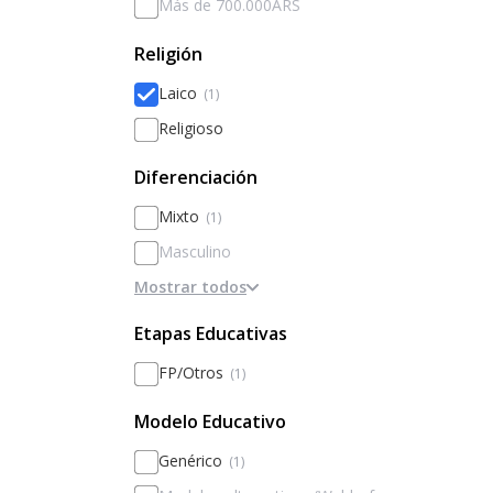
Más de 700.000ARS
Religión
Laico
(1)
Religioso
Diferenciación
Mixto
(1)
Masculino
Mostrar todos
Femenino
Diferenciado por sexos
Etapas Educativas
FP/Otros
(1)
Modelo Educativo
Genérico
(1)