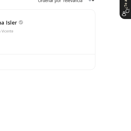
Ordenar por
a Isler
n Vicente