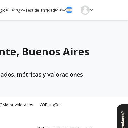
Rankings
Más
egio
Test de afinidad
ente, Buenos Aires
tados, métricas y valoraciones
Mejor Valorados
Bilingües
¿Te ayudamos?