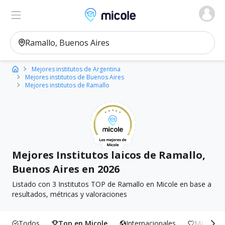
Micole, buscador de colegios
Ver en el mapa
Filtros
Mejores institutos de Argentina
Mejores institutos de Buenos Aires
Mejores institutos de Ramallo
Mejores Institutos laicos de Ramallo,
Buenos Aires en 2026
Listado con 3 Institutos TOP de Ramallo en Micole en base a
resultados, métricas y valoraciones
Todos
Top en Micole
Internacionales
Más Incl