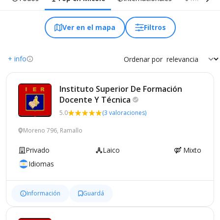
Ver en el mapa
Filtros
+ info
Ordenar por
Instituto Superior De Formación
Docente Y
Técnica
5.0
(3 valoraciones)
Moreno 796, Ramallo
Privado
Laico
Mixto
Idiomas
Información
Guardá