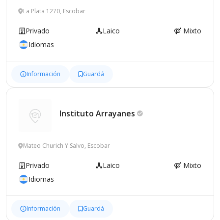
La Plata 1270, Escobar
Privado
Laico
Mixto
Idiomas
Información
Guardá
Instituto
Arrayanes
Mateo Churich Y Salvo, Escobar
Privado
Laico
Mixto
Idiomas
Información
Guardá