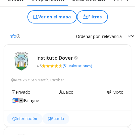
Ver en el mapa
Filtros
+ info
Ordenar por
Instituto
Dover
4.6
(51 valoraciones)
Ruta 26 Y San Martín, Escobar
Privado
Laico
Mixto
Bilingüe
Información
Guardá