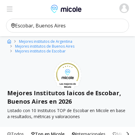
Micole, buscador de colegios
Ver en el mapa
Filtros
Mejores institutos de Argentina
Mejores institutos de Buenos Aires
Mejores institutos de Escobar
Mejores Institutos laicos de Escobar,
Buenos Aires en 2026
Listado con 10 Institutos TOP de Escobar en Micole en base
a resultados, métricas y valoraciones
Todos
Top en Micole
Internacionales
Más Incl