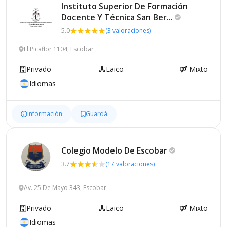
Instituto Superior De Formación
Docente Y Técnica San
Ber...
5.0
(3 valoraciones)
El Picaflor 1104, Escobar
Privado
Laico
Mixto
Idiomas
Información
Guardá
Colegio Modelo De
Escobar
3.7
(17 valoraciones)
Av. 25 De Mayo 343, Escobar
Privado
Laico
Mixto
Idiomas