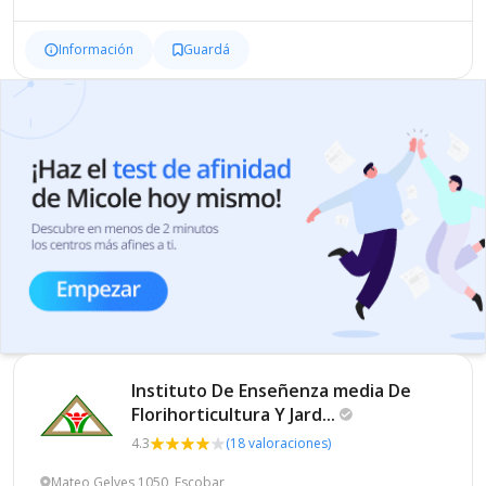
Información
Guardá
Instituto De Enseñenza media De
Florihorticultura Y
Jard...
4.3
(18 valoraciones)
Mateo Gelves 1050, Escobar