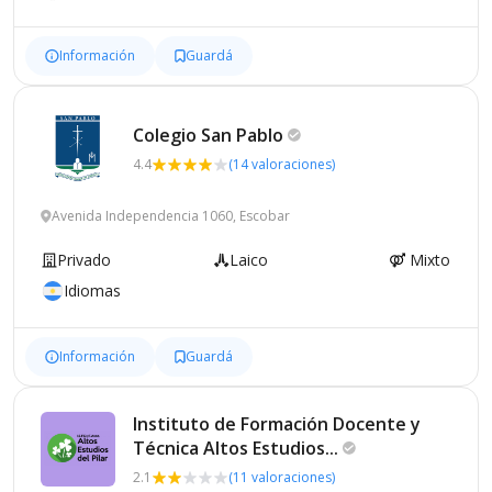
Información
Guardá
Colegio San
Pablo
4.4
(14 valoraciones)
Avenida Independencia 1060, Escobar
Privado
Laico
Mixto
Idiomas
Información
Guardá
Instituto de Formación Docente y
Técnica Altos
Estudios...
2.1
(11 valoraciones)