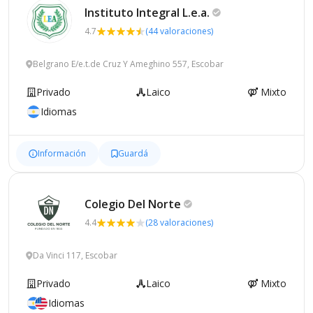
Instituto Integral
L.e.a.
4.7
(44 valoraciones)
Belgrano E/e.t.de Cruz Y Ameghino 557, Escobar
Privado
Laico
Mixto
Idiomas
Información
Guardá
Colegio Del
Norte
4.4
(28 valoraciones)
Da Vinci 117, Escobar
Privado
Laico
Mixto
Idiomas