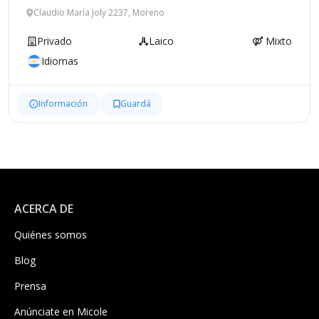
Claudio María Joly 2237, Moreno
Privado
Laico
Mixto
Idiomas
Información
Guardá
ACERCA DE
Quiénes somos
Blog
Prensa
Anúnciate en Micole