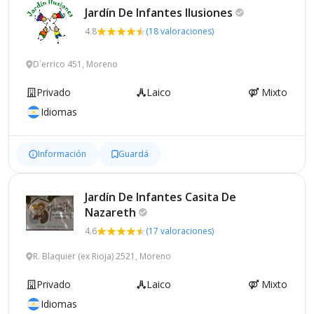
Jardín De Infantes
Ilusiones
4.8
(18 valoraciones)
D´errico 451, Moreno
Privado
Laico
Mixto
Idiomas
Información
Guardá
Jardín De Infantes Casita De
Nazareth
4.6
(17 valoraciones)
R. Blaquier (ex Rioja) 2521, Moreno
Privado
Laico
Mixto
Idiomas