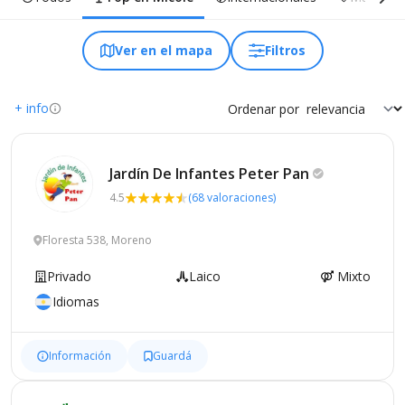
Ver en el mapa
Filtros
+ info
Ordenar por
Jardín De Infantes Peter
Pan
4.5
(68 valoraciones)
Floresta 538, Moreno
Privado
Laico
Mixto
Idiomas
Información
Guardá