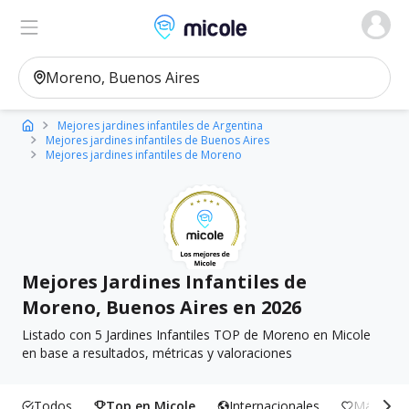
Micole, buscador de colegios
Ver en el mapa
Filtros
Mejores jardines infantiles de Argentina
Mejores jardines infantiles de Buenos Aires
Mejores jardines infantiles de Moreno
Mejores Jardines Infantiles de
Moreno, Buenos Aires en 2026
Listado con 5 Jardines Infantiles TOP de Moreno en Micole
en base a resultados, métricas y valoraciones
Todos
Top en Micole
Internacionales
Más Incl