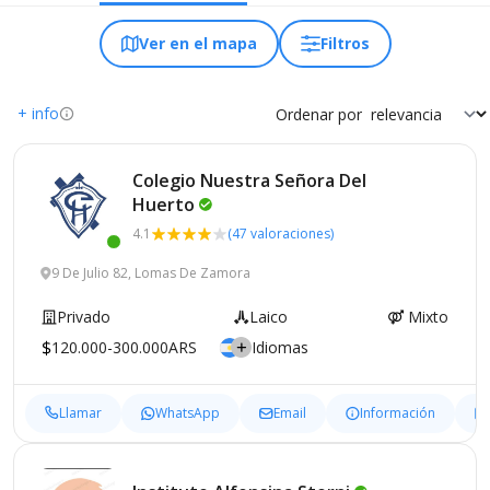
Ver en el mapa
Filtros
+ info
Ordenar por
Colegio Nuestra Señora Del
Huerto
4.1
(47 valoraciones)
9 De Julio 82, Lomas De Zamora
Privado
Laico
Mixto
120.000-300.000ARS
Idiomas
Llamar
WhatsApp
Email
Información