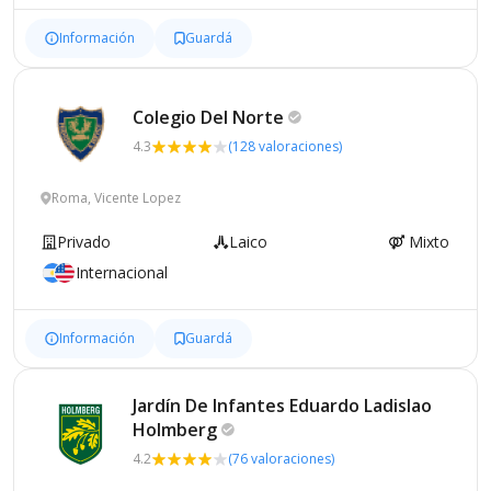
Información
Guardá
Colegio Del
Norte
4.3
(128 valoraciones)
Roma, Vicente Lopez
Privado
Laico
Mixto
Internacional
Información
Guardá
Jardín De Infantes Eduardo Ladislao
Holmberg
4.2
(76 valoraciones)