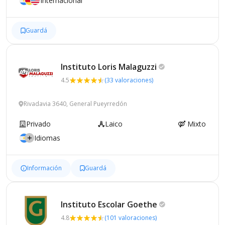
Internacional
Guardá
Instituto Loris
Malaguzzi
4.5
(33 valoraciones)
Rivadavia 3640, General Pueyrredón
Privado
Laico
Mixto
Idiomas
Información
Guardá
Instituto Escolar
Goethe
4.8
(101 valoraciones)