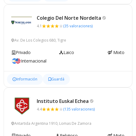
Colegio Del Norte
Nordelta
4.1
(35 valoraciones)
Av. De Los Colegios 680, Tigre
Privado
Laico
Mixto
Internacional
Información
Guardá
Instituto Euskal
Echea
4.4
(135 valoraciones)
Antartida Argentina 1910, Lomas De Zamora
Privado
Religioso
Mixto