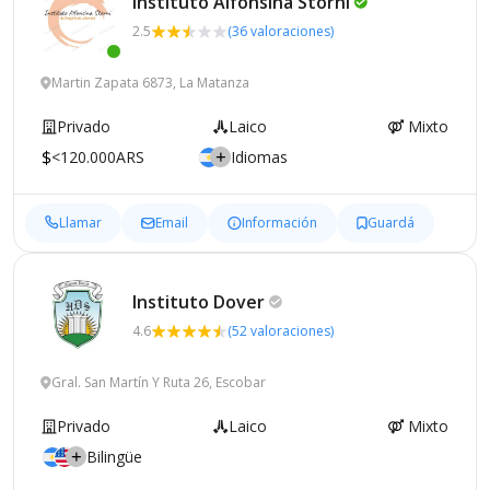
Instituto Alfonsina
Storni
2.5
(36 valoraciones)
Martin Zapata 6873, La Matanza
Privado
Laico
Mixto
<120.000ARS
Idiomas
Llamar
Email
Información
Guardá
Instituto
Dover
4.6
(52 valoraciones)
Gral. San Martín Y Ruta 26, Escobar
Privado
Laico
Mixto
Bilingüe