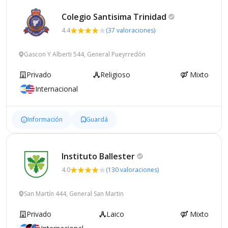
Colegio Santisima
Trinidad
4.4
(37 valoraciones)
Gascon Y Alberti 544, General Pueyrredón
Privado
Religioso
Mixto
Internacional
Información
Guardá
Instituto
Ballester
4.0
(130 valoraciones)
San Martín 444, General San Martin
Privado
Laico
Mixto