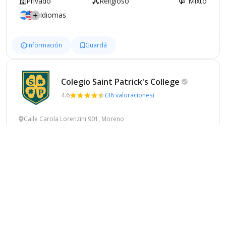
Privado
Religioso
Mixto
Idiomas
Información
Guardá
Colegio Saint Patrick's
College
4.6
(36 valoraciones)
Calle Carola Lorenzini 901, Moreno
Privado
Laico
Mixto
Bilingüe
Información
Guardá
Instituto Almirante Guillermo
Brown