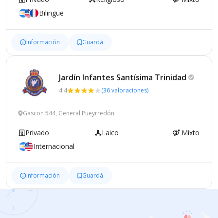
Bilingüe
Información
Guardá
Jardín Infantes Santísima
Trinidad
4.4
(36 valoraciones)
Gascon 544, General Pueyrredón
Privado
Laico
Mixto
Internacional
Información
Guardá