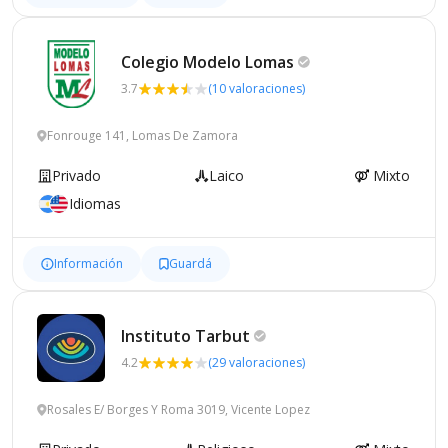
Colegio Modelo
Lomas
3.7
(10 valoraciones)
Fonrouge 141, Lomas De Zamora
Privado
Laico
Mixto
Idiomas
Información
Guardá
Instituto
Tarbut
4.2
(29 valoraciones)
Rosales E/ Borges Y Roma 3019, Vicente Lopez