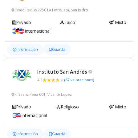
Eliseo Reclus 2250 La Horqueta, San Isidro
Privado
Laico
Mixto
Internacional
Información
Guardá
Instituto San
Andrés
4.3
(67 valoraciones)
R. Saenz Peña 601, Vicente Lopez
Privado
Religioso
Mixto
Internacional
Información
Guardá