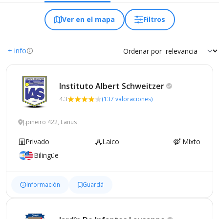
Ver en el mapa
Filtros
+ info
Ordenar por
Instituto Albert
Schweitzer
4.3
(137 valoraciones)
J.piñeiro 422, Lanus
Privado
Laico
Mixto
Bilingüe
Información
Guardá