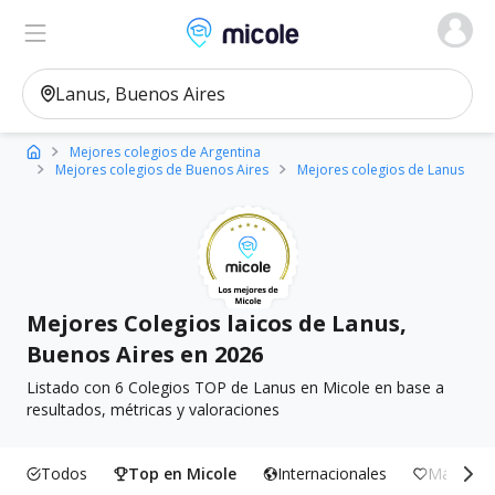
Micole, buscador de colegios
Ver en el mapa
Filtros
Mejores colegios de Argentina
Mejores colegios de Buenos Aires
Mejores colegios de Lanus
Mejores Colegios laicos de Lanus,
Buenos Aires en 2026
Listado con 6 Colegios TOP de Lanus en Micole en base a
resultados, métricas y valoraciones
Todos
Top en Micole
Internacionales
Más Incl