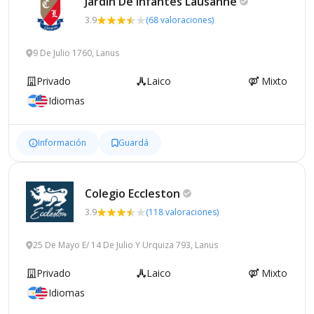
Jardín De Infantes
Lausanne
3.9
(68 valoraciones)
9 De Julio 1760, Lanus
Privado
Laico
Mixto
Idiomas
Información
Guardá
Colegio
Eccleston
3.9
(118 valoraciones)
25 De Mayo E/ 14 De Julio Y Urquiza 793, Lanus
Privado
Laico
Mixto
Idiomas