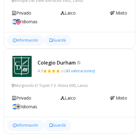
Enrique Del Valle Iberlucea 3952, Lanus
Privado
Laico
Mixto
Idiomas
Información
Guardá
Colegio
Durham
4.3
(43 valoraciones)
Murgiondo E/ Tuyuti Y V. Alsina 890, Lanus
Privado
Laico
Mixto
Idiomas
Información
Guardá