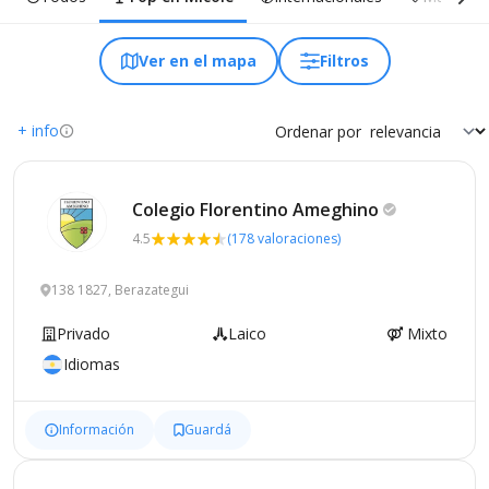
Ver en el mapa
Filtros
+ info
Ordenar por
Colegio Florentino
Ameghino
4.5
(178 valoraciones)
138 1827, Berazategui
Privado
Laico
Mixto
Idiomas
Información
Guardá