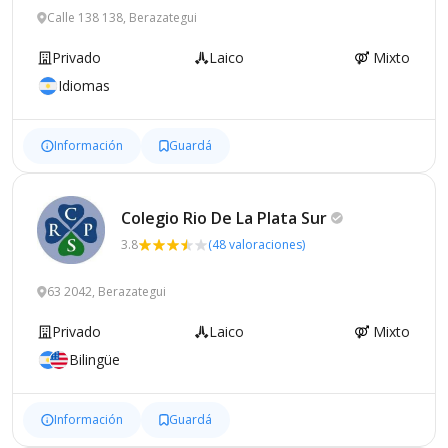
Calle 138 138, Berazategui
Privado
Laico
Mixto
Idiomas
Información
Guardá
Colegio Rio De La Plata
Sur
3.8
(48 valoraciones)
63 2042, Berazategui
Privado
Laico
Mixto
Bilingüe
Información
Guardá