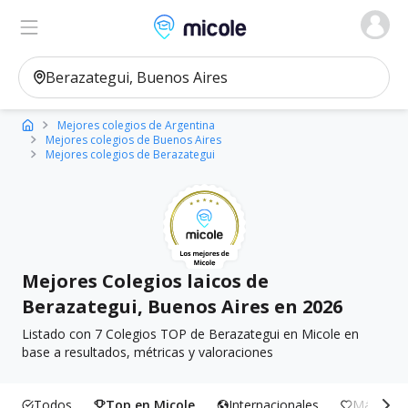
Micole, buscador de colegios
Ver en el mapa
Filtros
Mejores colegios de Argentina
Mejores colegios de Buenos Aires
Mejores colegios de Berazategui
Mejores Colegios laicos de
Berazategui, Buenos Aires en 2026
Listado con 7 Colegios TOP de Berazategui en Micole en
base a resultados, métricas y valoraciones
Todos
Top en Micole
Internacionales
Más Incl