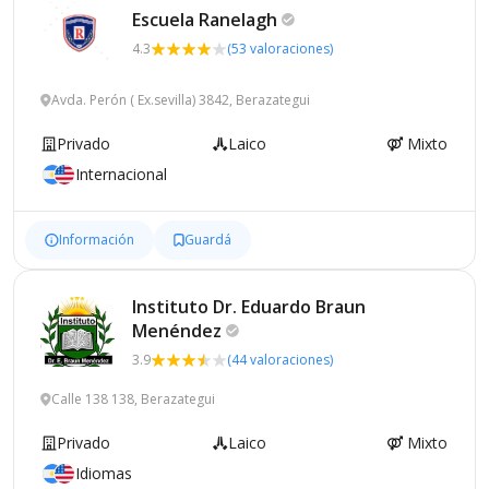
Escuela
Ranelagh
4.3
(53 valoraciones)
Avda. Perón ( Ex.sevilla) 3842, Berazategui
Privado
Laico
Mixto
Internacional
Información
Guardá
Instituto Dr. Eduardo Braun
Menéndez
3.9
(44 valoraciones)
Calle 138 138, Berazategui
Privado
Laico
Mixto
Idiomas