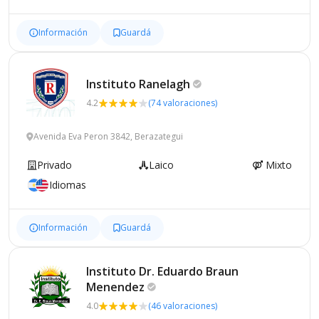
Información
Guardá
Instituto
Ranelagh
4.2
(74 valoraciones)
Avenida Eva Peron 3842, Berazategui
Privado
Laico
Mixto
Idiomas
Información
Guardá
Instituto Dr. Eduardo Braun
Menendez
4.0
(46 valoraciones)