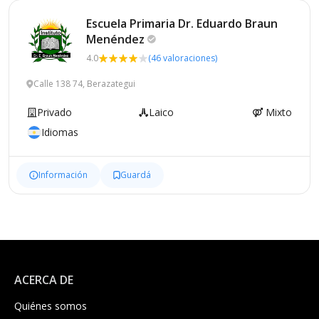
Escuela Primaria Dr. Eduardo Braun
Menéndez
4.0
(46 valoraciones)
Calle 138 74, Berazategui
Privado
Laico
Mixto
Idiomas
Información
Guardá
ACERCA DE
Quiénes somos