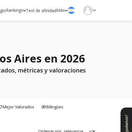
Rankings
Más
egio
Test de afinidad
os Aires en 2026
tados, métricas y valoraciones
Mejor Valorados
Bilingües
¿Te ayudamos?
Ordenar por