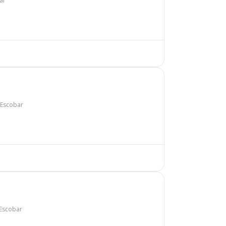
ar
 Escobar
 Escobar