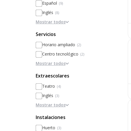
Español
(9)
Basado en la disciplina / internados
Inglés
(8)
Personalización
Mostrar todos
Portugués
(2)
Basado en el rendimiento y la
excelencia
Servicios
Horario ampliado
(2)
Centro tecnológico
(2)
Mostrar todos
Excursiones / convivencias
(1)
Campamentos
(1)
Extraescolares
Traer comida de casa
(1)
Teatro
(4)
Convenios con empresas
Inglés
(3)
Seguridad
Mostrar todos
Baile
(2)
Nutricionistas
Voleibol
(2)
Instalaciones
Enfermería
Ajedrez
(1)
Huerto
(3)