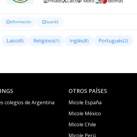
Privado
Laico
Mixto
Idiomas
Información
Guardá
Laico
Religioso
Inglés
Portugués
(8)
(1)
(8)
(2)
INGS
OTROS PAÍSES
s colegios de Argentina
Micole España
Micole México
Micole Chile
Micole Perú