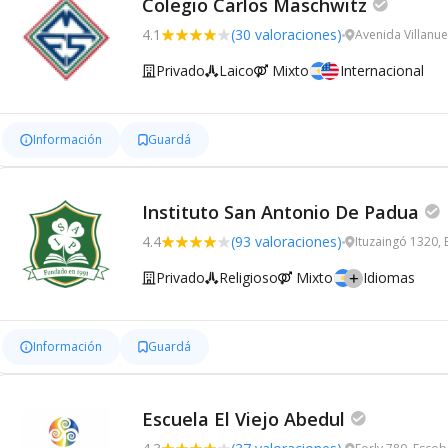
Colegio Carlos Maschwitz
4.1
(30 valoraciones)
Avenida Villanu
Privado
Laico
Mixto
Internacional
Información
Guardá
Instituto San Antonio De Padua
4.4
(93 valoraciones)
Ituzaingó 1320,
Privado
Religioso
Mixto
Idiomas
Información
Guardá
Escuela El Viejo Abedul