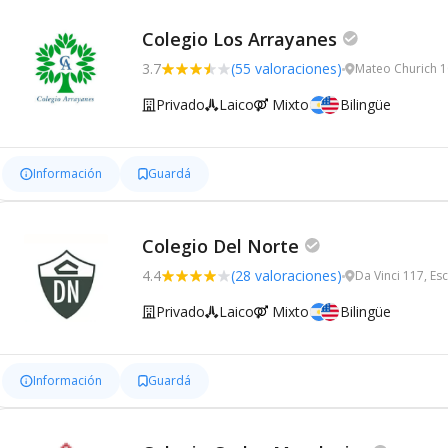
Colegio Los Arrayanes
3.7
(55 valoraciones)
Mateo Churich 1
Privado
Laico
Mixto
Bilingüe
Información
Guardá
Colegio Del Norte
4.4
(28 valoraciones)
Da Vinci 117, Es
Privado
Laico
Mixto
Bilingüe
Información
Guardá