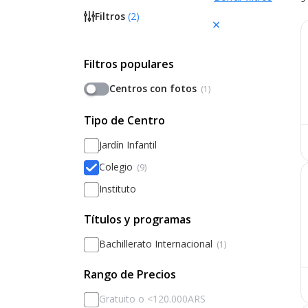
Filtros
(
2
)
Filtros populares
Centros con fotos
(1)
Tipo de Centro
Jardín Infantil
Colegio
(9)
Instituto
Títulos y programas
Bachillerato Internacional
(1)
Rango de Precios
Gratuito o <120.000ARS