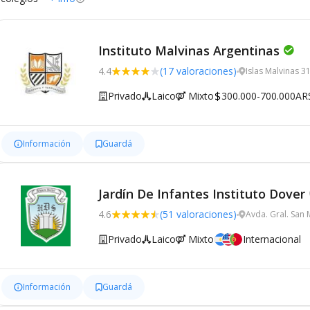
Instituto Malvinas Argentinas
4.4
(17 valoraciones)
Islas Malvinas 3
Privado
Laico
Mixto
300.000-700.000AR
Información
Guardá
Jardín De Infantes Instituto Dover
4.6
(51 valoraciones)
Avda. Gral. San
Privado
Laico
Mixto
Internacional
Información
Guardá