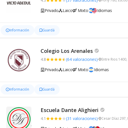
4.3
(37 valoraciones)
Forly 780, Escob
Privado
Laico
Mixto
Idiomas
Información
Guardá
Colegio Los Arenales
4.8
(64 valoraciones)
Entre Rios 1400,
Privado
Laico
Mixto
Idiomas
Información
Guardá
Escuela Dante Alighieri
4.1
(31 valoraciones)
Cesar Díaz 297,