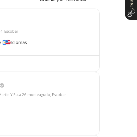
14, Escobar
S
Idiomas
 Martín Y Ruta 26-monteagudo, Escobar