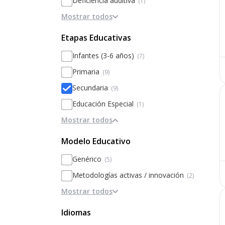
Deficiencia auditiva
(1)
Mostrar todos
Psicopedagogo
(1)
Deficiencia visual
(1)
Etapas Educativas
Infantes (3-6 años)
(7)
Primaria
(9)
Secundaria
(9)
Educación Especial
(1)
Mostrar todos
Modelo Educativo
Genérico
(5)
Metodologías activas / innovación
(2)
Mostrar todos
Modelos alternativos (Waldorf,
Montessori)
(1)
Idiomas
Basado en Inteligencias Múltiples
(1)