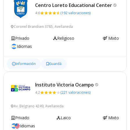
Centro Loreto Educational
Center
4.6
(192 valoraciones)
Coronel Brandsen 3785, Avellaneda
Privado
Religioso
Mixto
Idiomas
Información
Guardá
Instituto Victoria
Ocampo
4.2
(221 valoraciones)
Av. Belgrano 4249, Avellaneda
Privado
Laico
Mixto
Idiomas