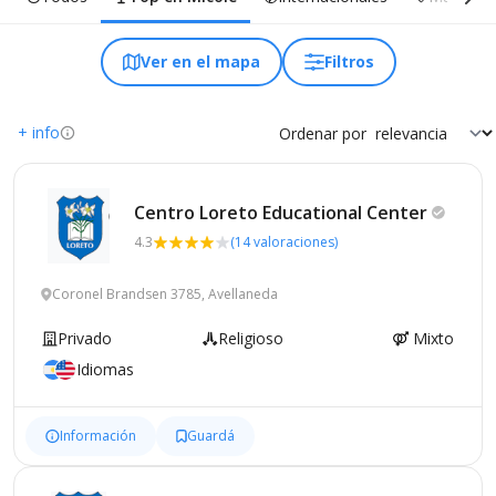
Ver en el mapa
Filtros
+ info
Ordenar por
Centro Loreto Educational
Center
4.3
(14 valoraciones)
Coronel Brandsen 3785, Avellaneda
Privado
Religioso
Mixto
Idiomas
Información
Guardá