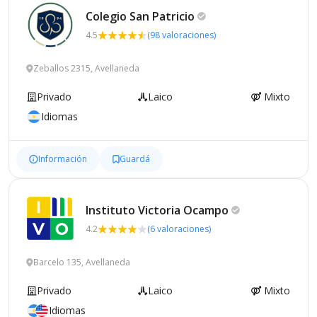
Colegio San
Patricio
4.5
(98 valoraciones)
Zeballos 2315, Avellaneda
Privado
Laico
Mixto
Idiomas
Información
Guardá
Instituto Victoria
Ocampo
4.2
(6 valoraciones)
Barcelo 135, Avellaneda
Privado
Laico
Mixto
Idiomas