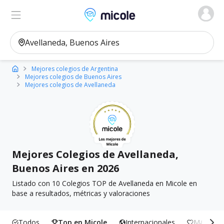
Micole, buscador de colegios
Ver en el mapa
Filtros
Mejores colegios de Argentina
Mejores colegios de Buenos Aires
Mejores colegios de Avellaneda
Mejores Colegios de Avellaneda,
Buenos Aires en 2026
Listado con 10 Colegios TOP de Avellaneda en Micole en
base a resultados, métricas y valoraciones
Todos
Top en Micole
Internacionales
Más Incl