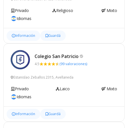
Privado
Religioso
Mixto
Idiomas
Información
Guardá
Colegio San
Patricio
4.5
(99 valoraciones)
Estanislao Zeballos 2315, Avellaneda
Privado
Laico
Mixto
Idiomas
Información
Guardá