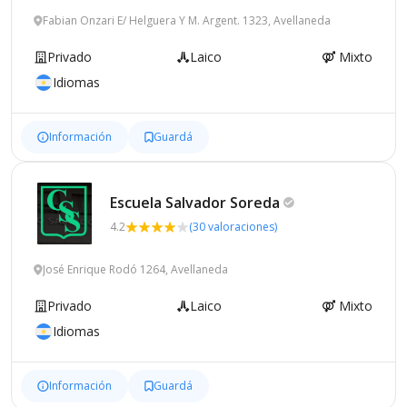
Fabian Onzari E/ Helguera Y M. Argent. 1323, Avellaneda
Privado
Laico
Mixto
Idiomas
Información
Guardá
Escuela Salvador
Soreda
4.2
(30 valoraciones)
José Enrique Rodó 1264, Avellaneda
Privado
Laico
Mixto
Idiomas
Información
Guardá