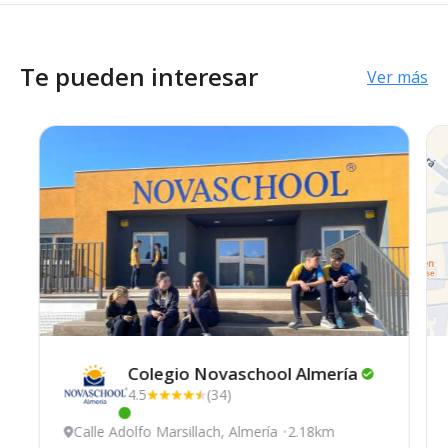
Te pueden interesar
Ver más
Colegio Novaschool
Almería
4.5
(34)
Este centro ha estado online recientemente
Calle Adolfo Marsillach, Almería
2.18km