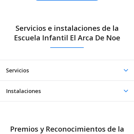
Servicios e instalaciones de la
Escuela Infantil El Arca De Noe
Servicios
Instalaciones
Comedor
Comedor - Catering
Menús especiales
externo
Instalaciones Lúdicas
Premios y Reconocimientos de la
Otros servicios
Patio
Patio infantil