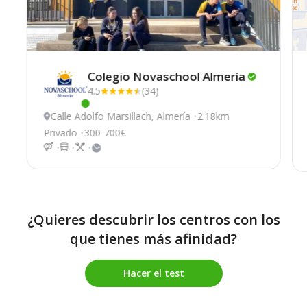
Colegio Novaschool
Almería
4.5
(34)
Este centro ha estado online recientemente
Calle Adolfo Marsillach, Almería
2.18km
Privado
300-700€
¿Quieres descubrir los centros con los
que tienes más afinidad?
Hacer el test