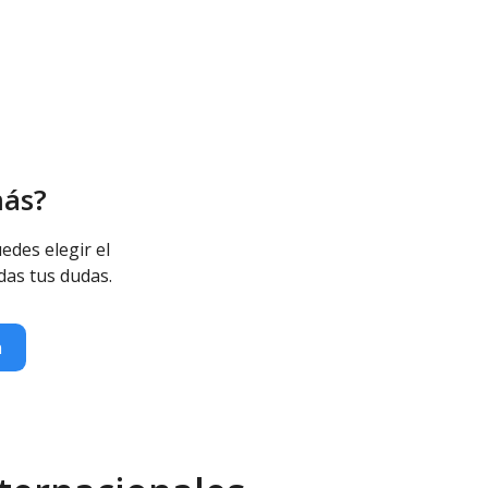
más?
edes elegir el
das tus dudas.
n