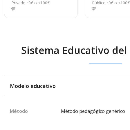
meli
oleig
Privado
0€ o <100€
Público
0€ o <100€
Sistema Educativo del
Modelo educativo
Método
Método pedagógico genérico