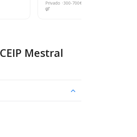
Orba
O
Privado
300-700€
Púb
 CEIP Mestral