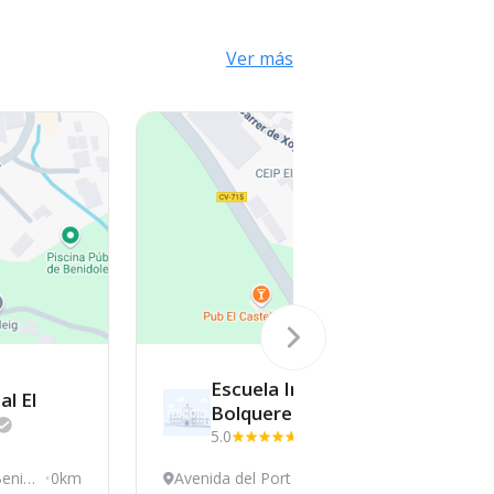
Ver más
Escuela Infantil
al El
Bolquerets
5.0
(4)
Benid
0km
Avenida del Port 26,
3.41km
A