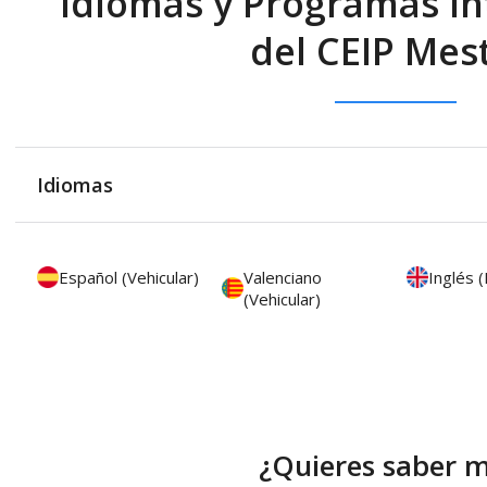
Idiomas y Programas In
del CEIP Mes
Idiomas
Español (Vehicular)
Valenciano
Inglés 
(Vehicular)
¿Quieres saber 