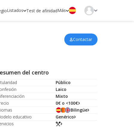
Listados
Más
egio
Test de afinidad
Contactar
esumen del centro
itularidad
Público
onfesión
Laico
iferenciación
Mixto
recio
0€ o <100€
diomas
Bilingüe
odelo educativo
Genérico
ervicios