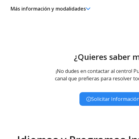
Más información y modalidades
Ed. Infantil 2° ciclo (3-6 años)
Educación Infantil (Segundo Ciclo ) - Diurno (Presencial)
Educación Primaria
Educación Primaria - Diurno (Presencial)
Educación Primaria (LOMCE) - Diurno (Presencial)
¿Quieres saber 
¡No dudes en contactar al centro! Pu
canal que prefieras para resolver to
Solicitar Informació