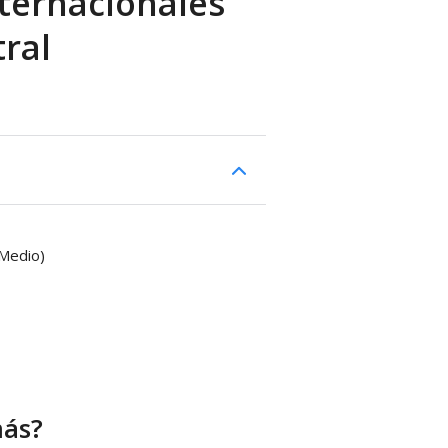
ternacionales
tral
(Medio)
más?