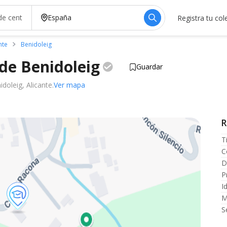
Registra tu col
nte
Benidoleig
 de
Benidoleig
Guardar
doleig, Alicante.
Ver mapa
R
T
C
D
P
I
M
S