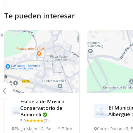
Te pueden interesar
to
Escuela de Música
EI Municip
Conservatorio de
Albergue
Benimeli
5.0
(2)
Plaça Major 12, Beni
3.71km
Carrer Racona 9, 