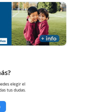
más?
edes elegir el
das tus dudas.
n