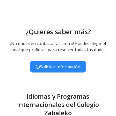
er
Ed. Infantil 1
ciclo (0-3 años)
Educación Infantil (Primer Ciclo ) - Diurno (Presencial)
Ed. Infantil 2° ciclo (3-6 años)
Educación Infantil (Segundo Ciclo ) - Diurno (Presencial)
Educación Primaria
¿Quieres saber más?
Educación Primaria - Diurno (Presencial)
¡No dudes en contactar al centro! Puedes elegir el
canal que prefieras para resolver todas tus dudas.
Solicitar Información
Idiomas y Programas
Internacionales del Colegio
Zabaleko