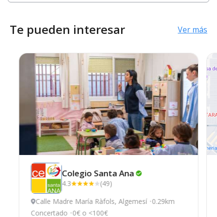
Te pueden interesar
Ver más
Colegio Santa
Ana
4.3
(49)
Calle Madre María Ràfols, Algemesí
0.29km
Concertado
0€ o <100€