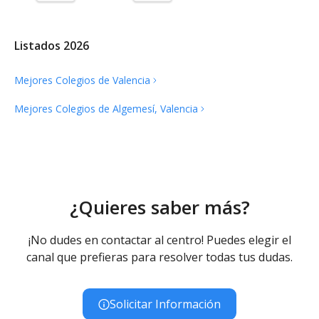
Instalaciones Lúdicas
Patio
Patio infantil
Listados 2026
Mejores Colegios de
Valencia
Instalaciones Deportivas
Mejores Colegios de Algemesí,
Valencia
Gimnasio
Pista de voleibol
Pista de fútbol
Pista de baloncesto
¿Quieres saber más?
¡No dudes en contactar al centro! Puedes elegir el
canal que prefieras para resolver todas tus dudas.
Solicitar Información