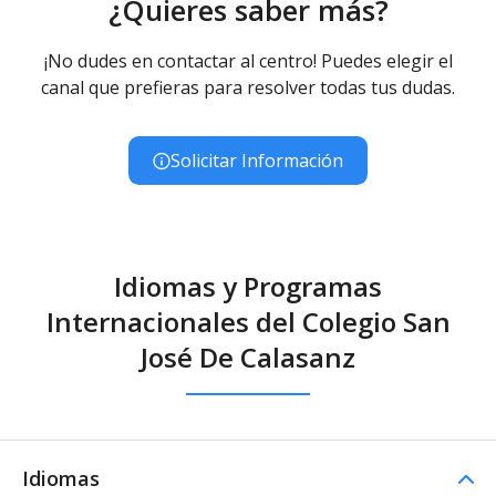
¿Quieres saber más?
Concertado
Educación Secundaria Obligatoria
¡No dudes en contactar al centro! Puedes elegir el
Educación Secundaria Obligatoria - Diurno (Presencial) -
canal que prefieras para resolver todas tus dudas.
Concertado
Educación Especial
Educación Especial (Inespecífica) - Diurno (Presencial) -
Solicitar Información
Concertado
FP/Otros
Cocina - Diurno (Presencial) - Concertado
Idiomas y Programas
Internacionales del Colegio San
José De Calasanz
Idiomas