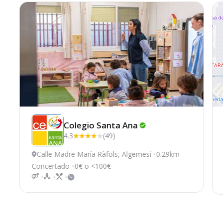
Colegio Santa
Ana
4.3
(49)
Calle Madre María Ràfols, Algemesí
0.29km
Concertado
0€ o <100€