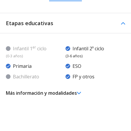
Etapas educativas
er
Infantil 1
ciclo
Infantil 2º ciclo
(0-3 años)
(3-6 años)
Primaria
ESO
Bachillerato
FP y otros
Más información y modalidades
Ed. Infantil 2° ciclo (3-6 años)
Educación Infantil (Segundo Ciclo ) - Diurno (Presencial)
- Concertado
Educación Primaria
Educación Primaria (LOMCE) - Diurno (Presencial) -