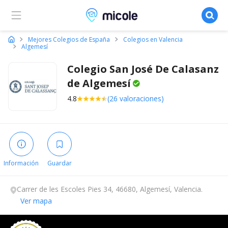
Micole, buscador de colegios
Mejores Colegios de España
Colegios en Valencia
Algemesí
Colegio San José De Calasanz
de
Algemesí
4.8
(26 valoraciones)
Información
Guardar
Carrer de les Escoles Pies 34, 46680, Algemesí, Valencia.
Ver mapa